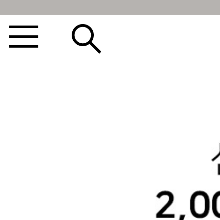
BEST100🤍
NEW5%
베스트재진행
썸머여행룩
아울렛
하객&모임룩