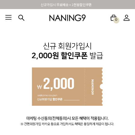
신규가입시 무료배송 + 2천원할인쿠폰
0
BEST100🤍
NEW5%
베스트재진행
썸머여행룩
아울렛
하객&모임룩