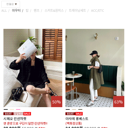
진열순
ALL
아우터
탑
팬츠
스커트&원피스
트레이닝세트
ACC/ETC
50%
63%
시페오 린넨자켓
아사레 롱베스트
면 혼방으로 구김이 덜한 린넨자켓!!
(백화점상품)