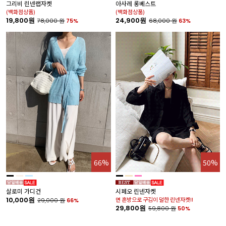
그리비 린넨랩자켓
아사레 롱베스트
하
(백화점상품)
(백화점상품)
(
19,800원
24,900원
2
78,000
원
75%
68,000
원
63%
66%
50%
살로미 가디건
시페오 린넨자켓
10,000원
면 혼방으로 구김이 덜한 린넨자켓!!
29,000
원
66%
29,800원
59,800
원
50%