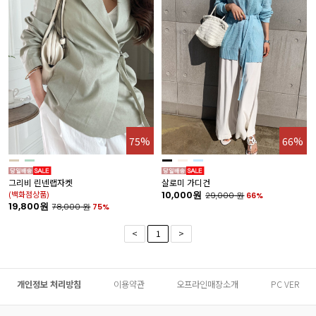
75%
66%
그리비 린넨랩자켓
살로미 가디건
(백화점상품)
10,000원
29,000
원
66%
19,800원
78,000
원
75%
<
1
>
개인정보 처리방침
이용약관
오프라인매장소개
PC VER