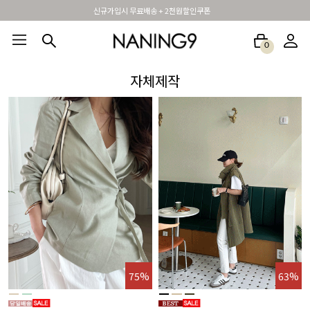
신규가입시 무료배송 + 2천원할인쿠폰
0
BEST100🤍
NEW5%
베스트재진행
썸머여행룩
아울렛
하객&모임룩
자체제작
%
75%
63%