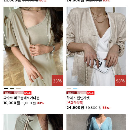
29,800원
24,900원
59,800
원
50%
68,000
원
63%
33%
58%
파수트 퍼프볼레로가디건
하더스 린넨자켓
10,000원
(백화점상품)
15,000
원
33%
24,900원
59,800
원
58%