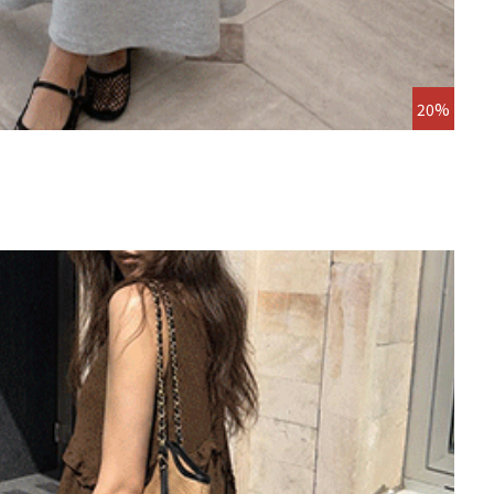
20%
코슈오
기획세일
8/18
14,0