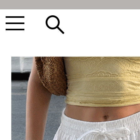
BEST100🤍
NEW5%
베스트재진행
썸머여행룩
아울렛
하객&모임룩