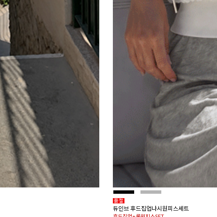
듀인브 후드집업나시원피스세트
후드집업+롱원피스SET