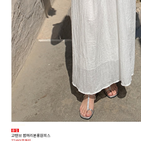
고텐브 썸머리본롱원피스
77사이즈까지