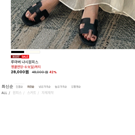
26%
루마버 나시원피스
앵콜연장~8.9(일)까지
28,000원
48,000
원
42%
최신순
진열순
최신순
낮은가격순
높은가격순
상품명순
ALL
원피스
스커트
자체제작