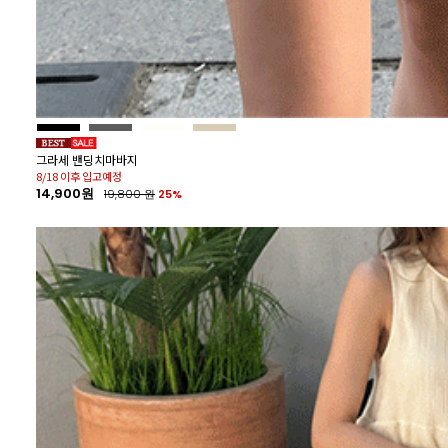
35%
그라세 밴딩치마바지
8/18 이후 입고예정
14,900원
19,800
원
25%