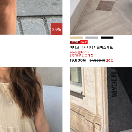
25%
바너코 나시티나시원피스세트
나시+원피스SET
8/7 일부 입고예정
19,800원
24,800
원
20%