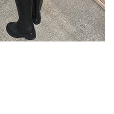
서원드
블루 8
22,9