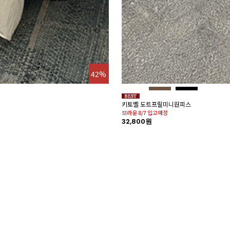
42%
키토벨 도트프릴미니원피스
브라운 8/7 입고예정
32,800원