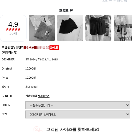
프란젤 밴딩숏팬츠
(백화점상품)
DESIGNER
SM 8064 / T 8028 / LJ 8015
Original
15,000원
Price
10,000원
적립금
최대 400원
BENEFIT
멤버쉽혜택
자세히보기
COLOR
SIZE