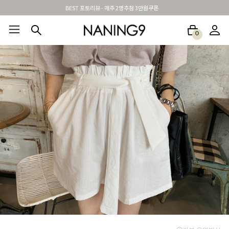
신규가입시 무료배송 + 2천원할인쿠폰
0
BEST100🤍
NEW5%
베스트재진행
썸머여행룩
아울렛
하객&모임룩