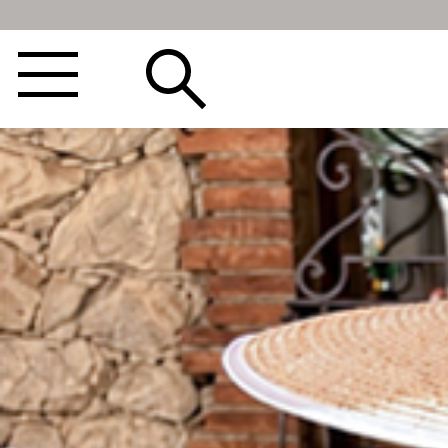
BEST100🤍
NEW5%
베스트재진행
썸머여행룩
아울렛
하객&모임룩