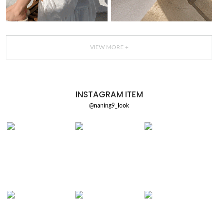
VIEW MORE +
INSTAGRAM ITEM
@naning9_look