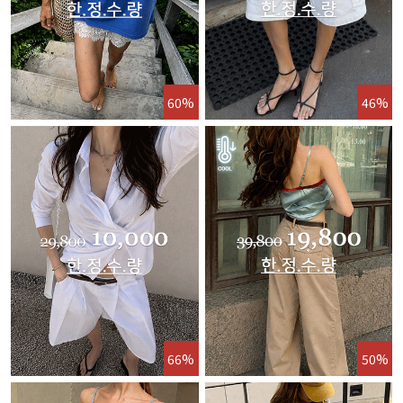
60%
46%
66%
50%