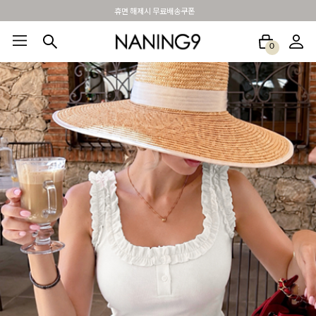
BEST 포토리뷰 - 매주 2명추첨 3만원쿠폰
0
BEST100🤍
NEW5%
베스트재진행
썸머여행룩
아울렛
하객&모임룩