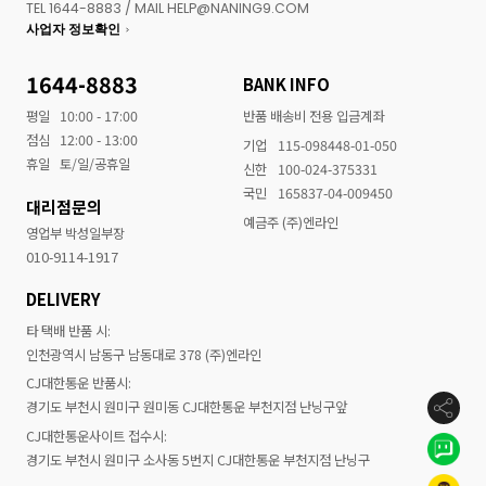
TEL 1644-8883 / MAIL HELP@NANING9.COM
사업자 정보확인
1644-8883
BANK INFO
평일
10:00 - 17:00
반품 배송비 전용 입금계좌
점심
12:00 - 13:00
기업
115-098448-01-050
휴일
토/일/공휴일
신한
100-024-375331
국민
165837-04-009450
대리점문의
예금주 (주)엔라인
영업부 박성일부장
010-9114-1917
DELIVERY
타 택배 반품 시:
인천광역시 남동구 남동대로 378 (주)엔라인
CJ대한통운 반품시:
경기도 부천시 원미구 원미동 CJ대한통운 부천지점 난닝구앞
CJ대한통운사이트 접수시:
경기도 부천시 원미구 소사동 5번지 CJ대한통운 부천지점 난닝구