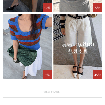
52%
5%
5%
45%
VIEW MORE +