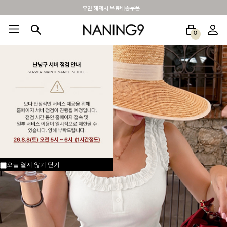
BEST 포토리뷰 - 매주 2명추첨 3만원쿠폰
0
BEST100🤍
NEW5%
베스트재진행
썸머여행룩
아울렛
하객&모임룩
오늘 열지 않기
닫기