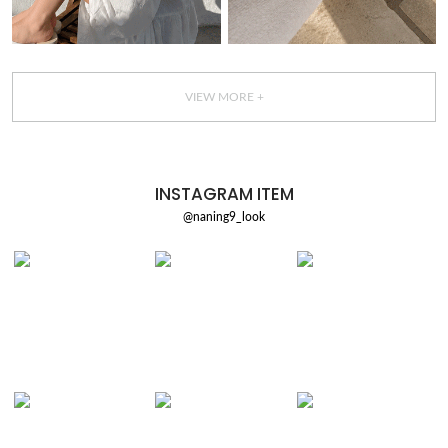
VIEW MORE +
INSTAGRAM ITEM
@naning9_look