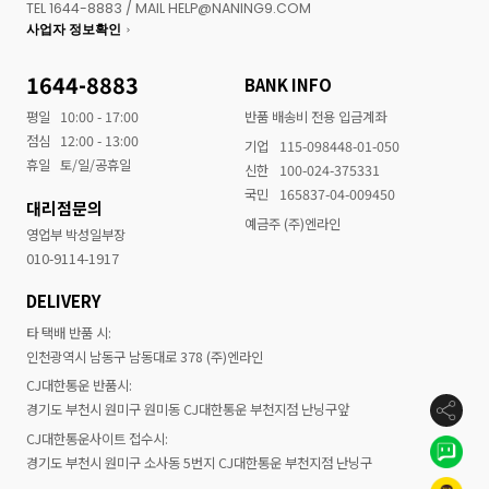
TEL 1644-8883 / MAIL HELP@NANING9.COM
사업자 정보확인
1644-8883
BANK INFO
평일
10:00 - 17:00
반품 배송비 전용 입금계좌
점심
12:00 - 13:00
기업
115-098448-01-050
휴일
토/일/공휴일
신한
100-024-375331
국민
165837-04-009450
대리점문의
예금주 (주)엔라인
영업부 박성일부장
010-9114-1917
DELIVERY
타 택배 반품 시:
인천광역시 남동구 남동대로 378 (주)엔라인
CJ대한통운 반품시:
경기도 부천시 원미구 원미동 CJ대한통운 부천지점 난닝구앞
CJ대한통운사이트 접수시:
경기도 부천시 원미구 소사동 5번지 CJ대한통운 부천지점 난닝구