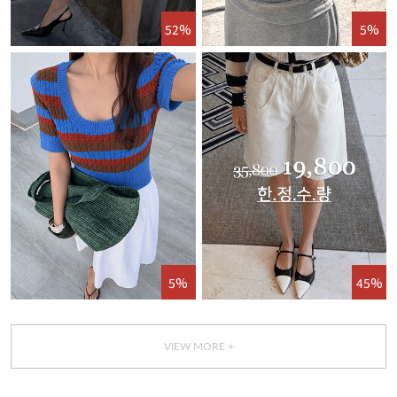
52%
5%
5%
45%
VIEW MORE +