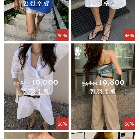
60%
46%
66%
50%