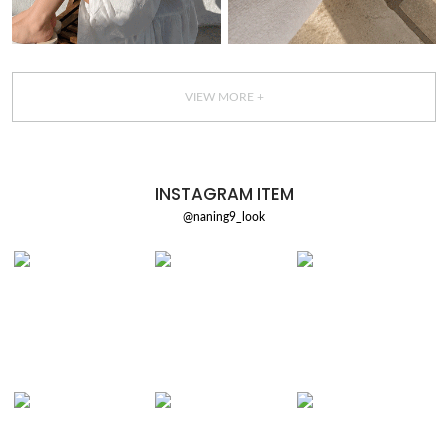
VIEW MORE +
INSTAGRAM ITEM
@naning9_look