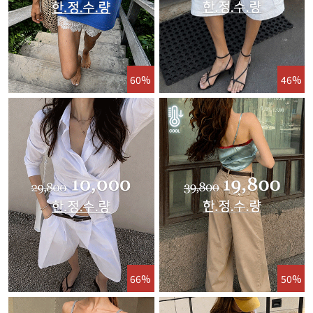
60%
46%
66%
50%