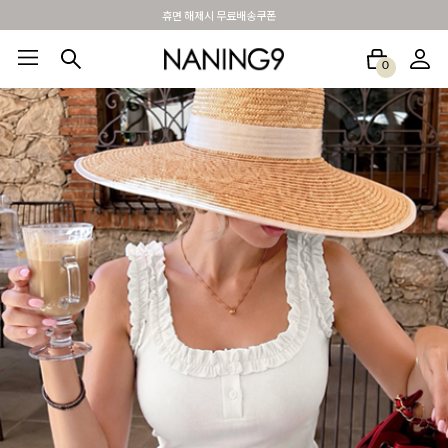
BEST 포토리뷰 - 매주 2명추첨 3만원쿠폰
0
BEST100🤍
NEW5%
베스트재진행
썸머여행룩
아울렛
하객&모임룩