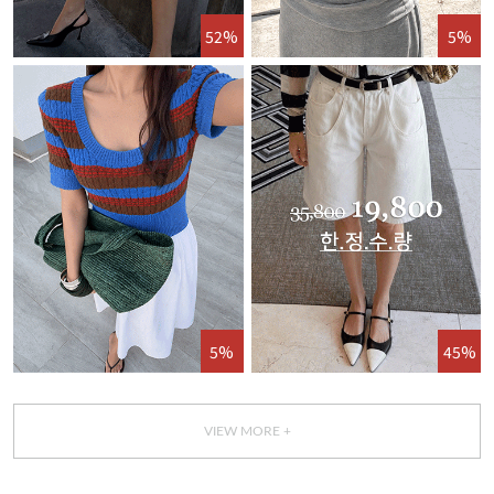
52%
5%
5%
45%
VIEW MORE +