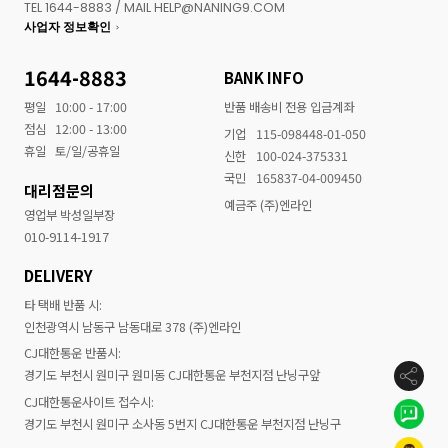
TEL 1644-8883 / MAIL HELP@NANING9.COM
사업자 정보확인
1644-8883
BANK INFO
평일
10:00 - 17:00
반품 배송비 전용 입금계좌
점심
12:00 - 13:00
기업
115-098448-01-050
휴일
토/일/공휴일
신한
100-024-375331
국민
165837-04-009450
대리점문의
예금주 (주)엔라인
영업부 박성일부장
010-9114-1917
DELIVERY
타 택배 반품 시:
인천광역시 남동구 남동대로 378 (주)엔라인
CJ대한통운 반품시:
경기도 부천시 원미구 원미동 CJ대한통운 부천지점 난닝구앞
CJ대한통운사이트 접수시:
경기도 부천시 원미구 소사동 5번지 CJ대한통운 부천지점 난닝구