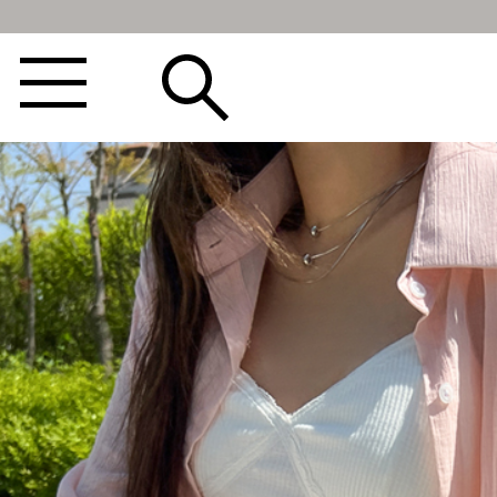
BEST100🤍
NEW5%
베스트재진행
썸머여행룩
아울렛
하객&모임룩