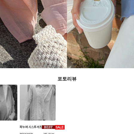
파누버 시스루셔츠