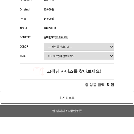
DESIGNER
YN-7639
Original
22,000원
Price
14,900원
적립금
최대 596원
BENEFIT
멤버쉽혜택
자세히보기
COLOR
SIZE
총 상품 금액
0
원
위시리스트
앱 설치시 5%할인쿠폰