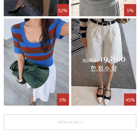
52%
5%
5%
45%
VIEW MORE +