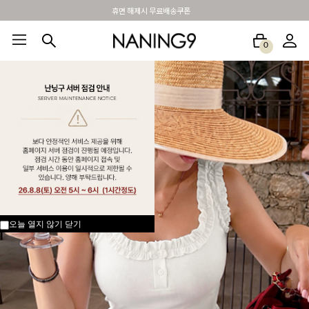
BEST 포토리뷰 - 매주 2명추첨 3만원쿠폰
0
BEST100🤍
NEW5%
베스트재진행
썸머여행룩
아울렛
하객&모임룩
오늘 열지 않기
닫기