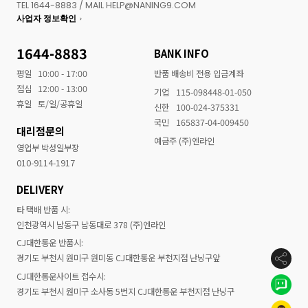
TEL 1644-8883 / MAIL HELP@NANING9.COM
사업자 정보확인
1644-8883
BANK INFO
평일
10:00 - 17:00
반품 배송비 전용 입금계좌
점심
12:00 - 13:00
기업
115-098448-01-050
휴일
토/일/공휴일
신한
100-024-375331
국민
165837-04-009450
대리점문의
예금주 (주)엔라인
영업부 박성일부장
010-9114-1917
DELIVERY
타 택배 반품 시:
인천광역시 남동구 남동대로 378 (주)엔라인
CJ대한통운 반품시:
경기도 부천시 원미구 원미동 CJ대한통운 부천지점 난닝구앞
CJ대한통운사이트 접수시:
경기도 부천시 원미구 소사동 5번지 CJ대한통운 부천지점 난닝구