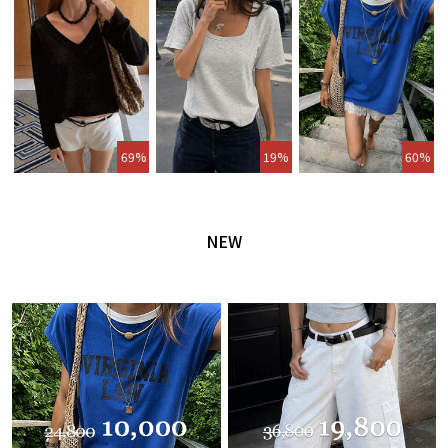
69%
19%
60%
NEW