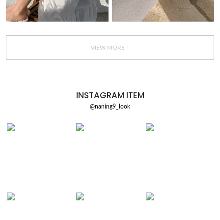
VIEW MORE +
INSTAGRAM ITEM
@naning9_look