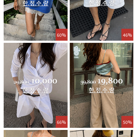
60%
46%
66%
50%