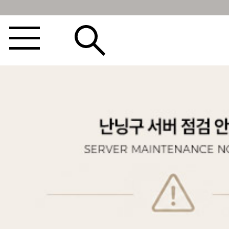
BEST100🤍
NEW5%
베스트재진행
썸머여행룩
아울렛
하객&모임룩