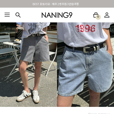
신규가입시 무료배송 + 2천원할인쿠폰
0
BEST100🤍
NEW5%
베스트재진행
썸머여행룩
아울렛
하객&모임룩