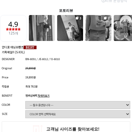
안디포 데님숏팬츠
기획세일!! (S-XXL)
DESIGNER
BN-8091 / JE-8012 / YJ-8010
Original
29,800원
Price
19,800원
적립금
최대 792원
BENEFIT
멤버쉽혜택
자세히보기
COLOR
SIZE