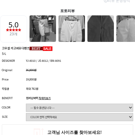
크무셀 카고버뮤다팬츠
S-L
DESIGNER
YJ-8010 / JE-8012 / BN-8091
Original
36,800원
Price
19,800원
적립금
최대 792원
BENEFIT
멤버쉽혜택
자세히보기
COLOR
SIZE