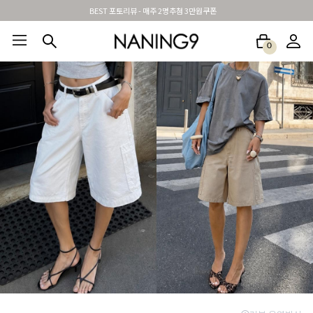
신규가입시 무료배송 + 2천원할인쿠폰
0
BEST100🤍
NEW5%
베스트재진행
썸머여행룩
아울렛
하객&모임룩