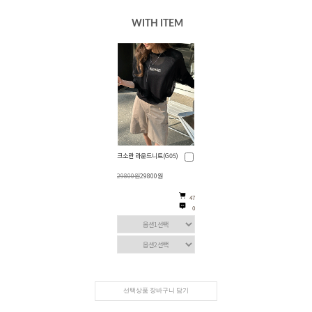
WITH ITEM
크소란 라운드니트(G05)
29800원
29800원
47
0
선택상품 장바구니 담기