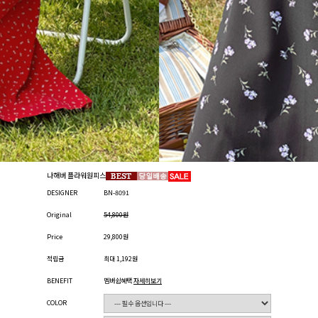
나해버 플라워원피스
DESIGNER
BN-8091
Original
54,800원
Price
29,800원
적립금
최대 1,192원
BENEFIT
멤버쉽혜택
자세히보기
COLOR