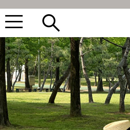
BEST100🤍
NEW5%
베스트재진행
썸머여행룩
아울렛
하객&모임룩