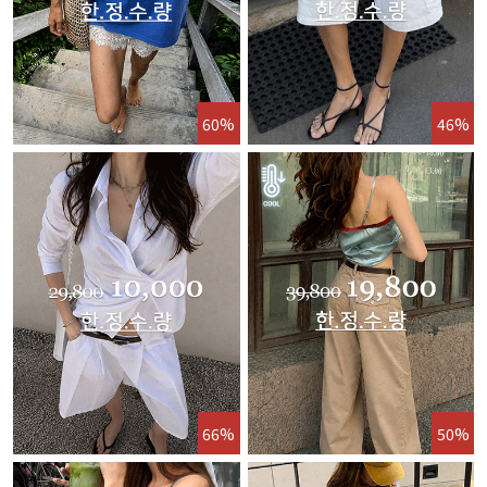
60%
46%
66%
50%