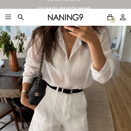
BEST 포토리뷰 - 매주 2명추첨 3만원쿠폰
0
BEST100🤍
NEW5%
베스트재진행
썸머여행룩
아울렛
하객&모임룩