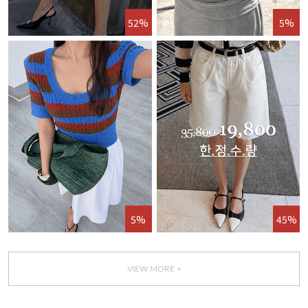
52%
5%
5%
45%
VIEW MORE +