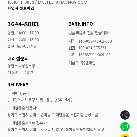
TEL 1644-8883 / MAIL HELP@NANING9.COM
사업자 정보확인
1644-8883
BANK INFO
평일
10:00 - 17:00
반품 배송비 전용 입금계좌
점심
12:00 - 13:00
기업
115-098448-01-050
휴일
토/일/공휴일
신한
100-024-375331
국민
165837-04-009450
대리점문의
예금주 (주)엔라인
영업부 박성일부장
010-9114-1917
DELIVERY
타 택배 반품 시:
인천광역시 남동구 남동대로 378 (주)엔라인
CJ대한통운 반품시:
경기도 부천시 원미구 원미동 CJ대한통운 부천지점 난닝구앞
CJ대한통운사이트 접수시:
경기도 부천시 원미구 소사동 5번지 CJ대한통운 부천지점 난닝구