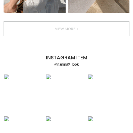
VIEW MORE +
INSTAGRAM ITEM
@naning9_look