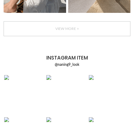
VIEW MORE +
INSTAGRAM ITEM
@naning9_look