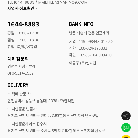
TEL 1644-8883 / MAIL HELP@NANING9.COM
사업자 정보확인
1644-8883
BANK INFO
평일
10:00 - 17:00
반품 배송비 전용 입금계좌
점심
12:00 - 13:00
기업
115-098448-01-050
휴일
토/일/공휴일
신한
100-024-375331
국민
165837-04-009450
대리점문의
예금주 (주)엔라인
영업부 박성일부장
010-9114-1917
DELIVERY
타 택배 반품 시:
인천광역시 남동구 남동대로 378 (주)엔라인
CJ대한통운 반품시:
경기도 부천시 원미구 원미동 CJ대한통운 부천지점 난닝구앞
CJ대한통운사이트 접수시:
경기도 부천시 원미구 소사동 5번지 CJ대한통운 부천지점 난닝구