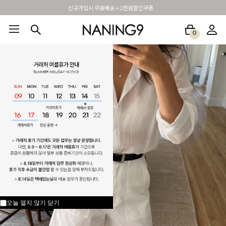
신규가입시 무료배송 + 2천원할인쿠폰
휴면 해제시 무료배송쿠폰
0
BEST100🤍
NEW5%
베스트재진행
썸머여행룩
아울렛
하객&모임룩
오늘 열지 않기
닫기