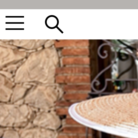
BEST100🤍
NEW5%
베스트재진행
썸머여행룩
아울렛
하객&모임룩