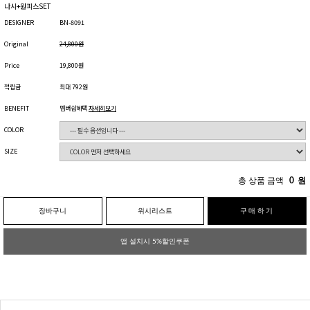
나시+원피스SET
DESIGNER
BN-8091
Original
24,800원
Price
19,800원
적립금
최대 792원
BENEFIT
멤버쉽혜택
자세히보기
COLOR
SIZE
총 상품 금액
0
원
장바구니
위시리스트
구매하기
앱 설치시 5%할인쿠폰