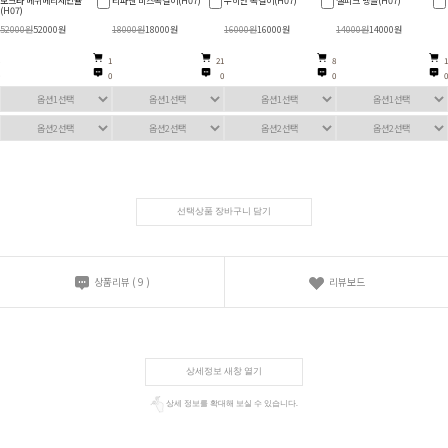
보크타 메쉬메리제인뮬
티파엔 비즈목걸이(H07)
무히안 목걸이(H07)
셀피크 뱅글(H07)
(H07)
52000원
52000원
18000원
18000원
16000원
16000원
14000원
14000원
1
21
8
1
0
0
0
0
선택상품 장바구니 담기
상품리뷰
(
9
)
리뷰보드
상세정보 새창 열기
상세 정보를 확대해 보실 수 있습니다.