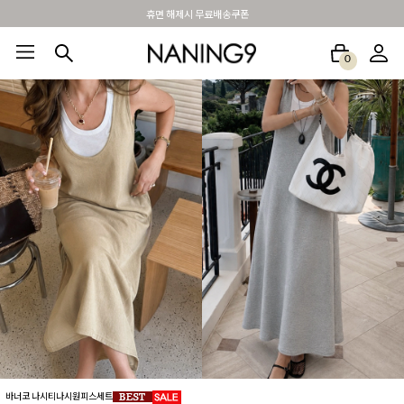
BEST 포토리뷰 - 매주 2명추첨 3만원쿠폰
0
BEST100🤍
NEW5%
베스트재진행
썸머여행룩
아울렛
하객&모임룩
바너코 나시티나시원피스세트