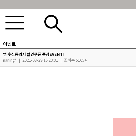
이벤트
BEST100🤍
NEW5%
베스트재진행
썸머여행룩
아울렛
하객&모임룩
앱 수신동의시 할인쿠폰 증정EVENT!
naning*
|
2021-03-29 15:20:01
|
조회수 51054