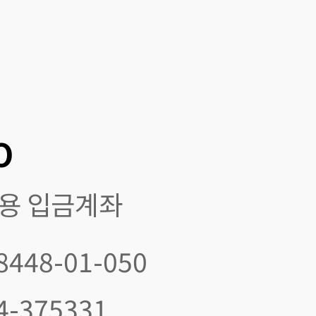
O
전용 입금계좌
8448-01-050
4-375331