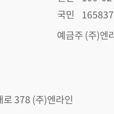
국민
165837
예금주 (주)엔
 378 (주)엔라인