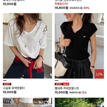
10,000원
특별할인가!!
19,800원
29,800
원
34%
12%
고슬포 유넥반팔티
멜네쥬 카라반팔니트
10,000원
13,000원
14,800
원
12%