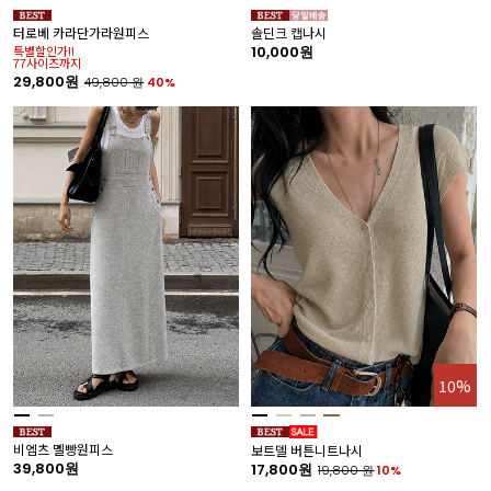
터로베 카라단가라원피스
솔딘크 캡나시
특별할인가!!
10,000원
77사이즈까지
29,800원
49,800
원
40%
10%
비엠츠 멜빵원피스
보트델 버튼니트나시
39,800원
17,800원
19,800
원
10%