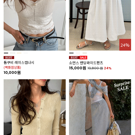
24%
톰쿠비 레이스캡나시
소먼스 밴딩와이드팬츠
(백화점상품)
15,000원
19,800
원
24%
10,000원