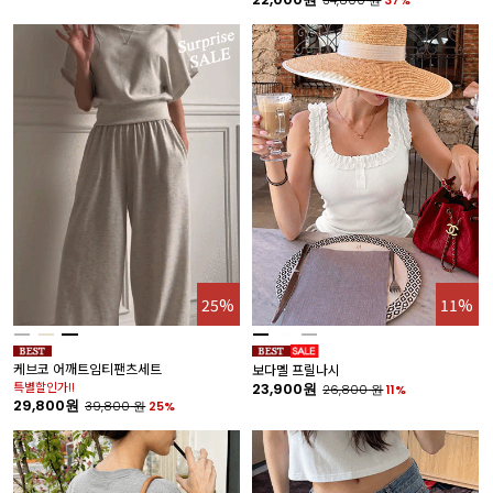
25%
11%
케브코 어깨트임티팬츠세트
보다멜 프릴나시
특별할인가!!
23,900원
26,800
원
11%
29,800원
39,800
원
25%