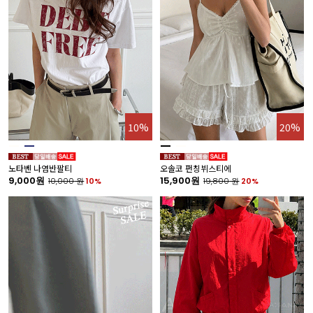
10%
20%
노타벤 나염반팔티
오솔코 펀칭뷔스티에
9,000원
15,900원
10,000
원
10%
19,800
원
20%