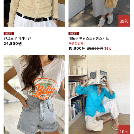
39%
엔코드 썸머가디건
메도우 밴딩스트링롱스커트
24,800원
특별할인가!!
15,800원
25,800
원
39%
10%