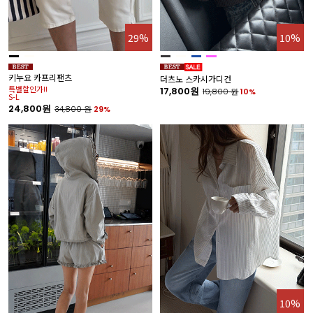
29%
10%
키누요 카프리팬츠
더츠노 스카시가디건
특별할인가!!
17,800원
19,800
원
10%
S-L
24,800원
34,800
원
29%
10%