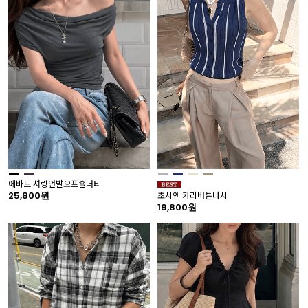
에바드 셔링언발오프숄더티
25,800원
초시엔 카라버튼나시
19,800원