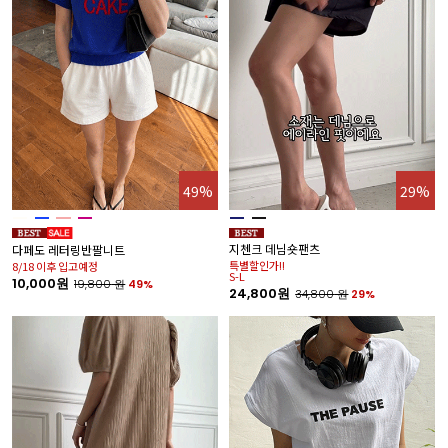
49%
29%
지첸크 데님숏팬츠
다페도 레터링반팔니트
특별할인가!!
8/18 이후 입고예정
S-L
10,000원
19,800
원
49%
24,800원
34,800
원
29%