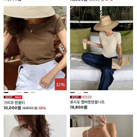
32%
로시도 랩버튼반팔니트
크비코 반팔티
19,800원
10,000원
14,800
원
32%