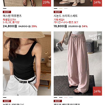
29%
34%
에스텐 하프팬츠
시논드 쓰리피스세트
특별할인가!!
기획세일!!
S-XL/숏,롱기장
가디건+나시+팬츠 SET
24,800원
19,800원
34,800
원
29%
29,800
원
34%
34%
보제크 셔링캡나시
젠리블 밴딩투웨이팬츠