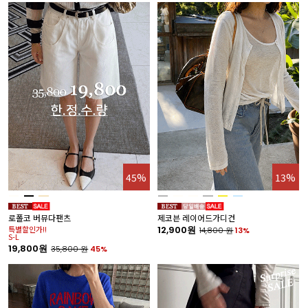
45%
13%
로폴코 버뮤다팬츠
제코븐 레이어드가디건
특별할인가!!
12,900원
14,800
원
13%
S-L
19,800원
35,800
원
45%