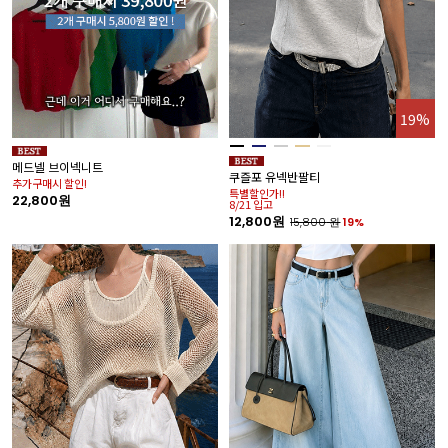
19%
메드넬 브이넥니트
쿠즐포 유넥반팔티
추가구매시 할인!
특별할인가!!
22,800원
8/21 입고
12,800원
15,800
원
19%