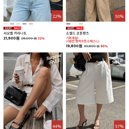
22%
50%
샤오벨 카라니트
소첼드 코튼팬츠
21,900원
기획세일!
28,000
원
22%
시원한 썸머코튼소재(S-L)
19,800원
39,800
원
50%
44%
57%