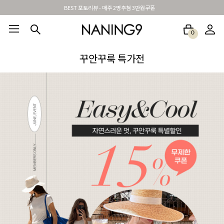
신규가입시 무료배송 + 2천원할인쿠폰
0
BEST100🤍
NEW5%
베스트재진행
썸머여행룩
아울렛
하객&모임룩
꾸안꾸룩 특가전