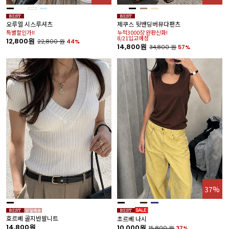
오루엘 시스루셔츠
제쿠스 뒷밴딩버뮤다팬츠
특별할인가!!
누적3000장 완판신화!
8/21입고예정
12,800원
22,800
원
44%
14,800원
34,800
원
57%
37%
호르베 골지반팔니트
초르베 나시
14,800원
10,000원
15,800
원
37%