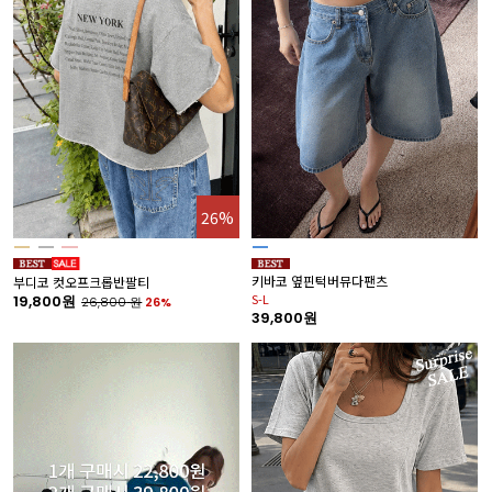
26%
키바코 옆핀턱버뮤다팬츠
부디코 컷오프크롭반팔티
S-L
19,800원
26,800
원
26%
39,800원