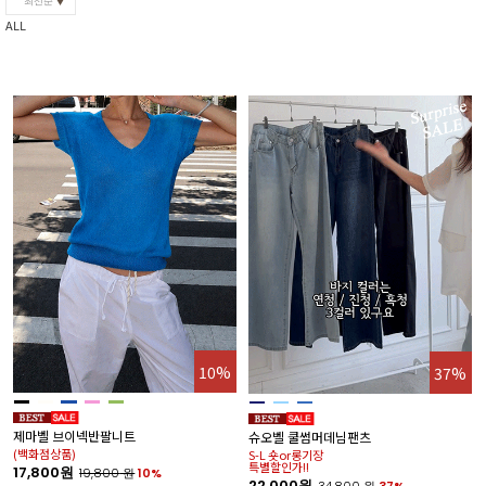
최신순
ALL
10%
37%
제마벨 브이넥반팔니트
슈오벨 쿨썸머데님팬츠
(백화점상품)
S-L 숏or롱기장
특별할인가!!
17,800원
19,800
원
10%
22,000원
34,800
원
37%