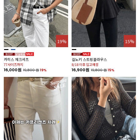
19%
15%
카히스 체크셔츠
길노키 스트링블라우스
77사이즈까지
8/18 이후 입고예정
16,000원
16,900원
19,800
원
19%
19,800
원
15%