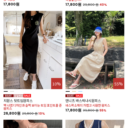
17,800원
17,800원
29,800
원
40%
10%
55%
치원스 뒷트임원피스
덴니츠 바스락나시원피스
백 나염 디자인과 슬쩍 보이는 트임 포인트를 준
바스락소재의 가볍고 시원한 원피스
원피스
17,800원
39,800
원
55%
26,800원
29,800
원
10%