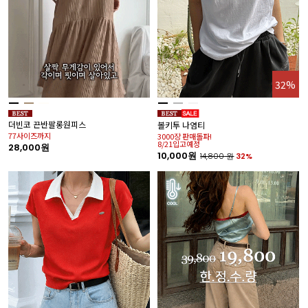
32%
더빈코 끈반팔롱원피스
볼키투 나염티
77사이즈까지
3000장 판매돌파!
8/21입고예정
28,000원
10,000원
14,800
원
32%