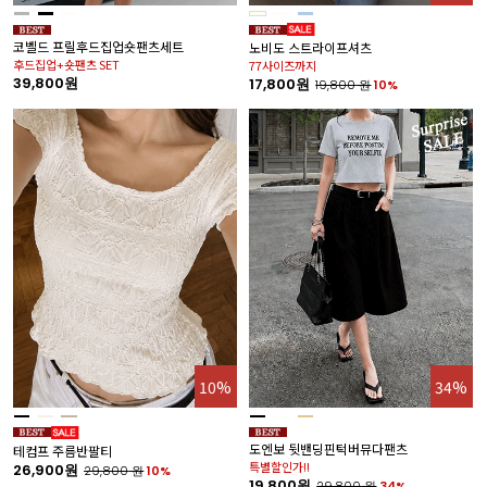
코벨드 프릴후드집업숏팬츠세트
노비도 스트라이프셔츠
후드집업+숏팬츠 SET
77사이즈까지
39,800원
17,800원
19,800
원
10%
10%
34%
도엔보 뒷밴딩핀턱버뮤다팬츠
테컴프 주름반팔티
특별할인가!!
26,900원
29,800
원
10%
19,800원
29,800
원
34%