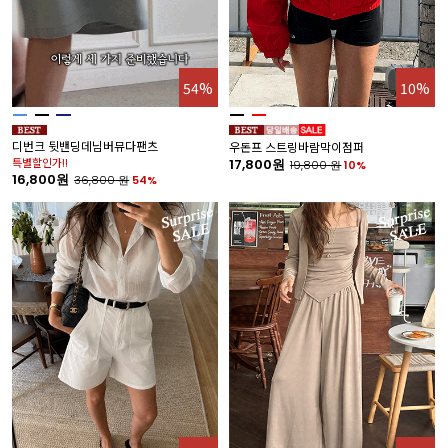
54%
10%
디번크 뒷밴딩데님버뮤다팬츠
우돈프 스트링바람막이점퍼
특별할인가!!
17,800원
19,800
원
10%
16,800원
36,800
원
54%