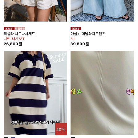
리폴타 니트나시세트
아클비 데님와이드팬츠
니트+나시 SET
S-L
26,800원
39,800원
40%