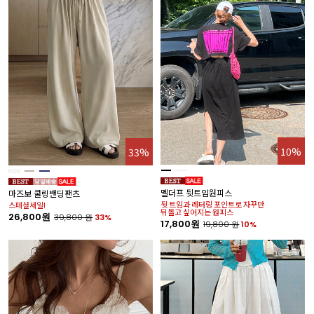
10%
33%
멜더프 뒷트임원피스
마즈보 쿨링밴딩팬츠
뒷 트임과 레터링 포인트로 자꾸만
스페셜세일!
뒤돌고 싶어지는 원피스
26,800원
39,800
원
33%
17,800원
19,800
원
10%