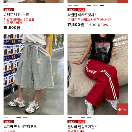
슈페트 나염나시티
라벨린 아사포켓셔츠
시원해 보이는 나염으로
안 입은 듯 가볍고 시원한 아사셔츠
더욱 멋스럽게!!
17,800원
19,800
원
10%
15,800원
40%
소디팜 밴딩버뮤다팬츠
엘노라 밴딩조거팬츠
남녀공용
특별할인가!!