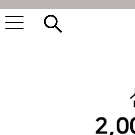
BEST100🤍
NEW5%
베스트재진행
썸머여행룩
아울렛
하객&모임룩