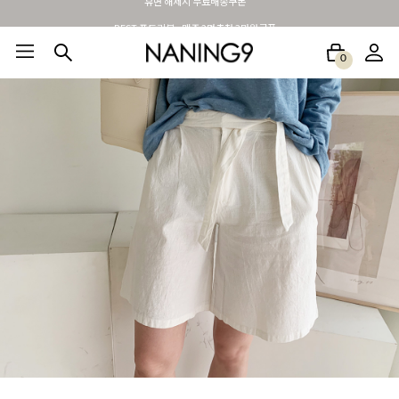
BEST 포토리뷰 - 매주 2명추첨 3만원쿠폰
0
BEST100🤍
NEW5%
베스트재진행
썸머여행룩
아울렛
하객&모임룩