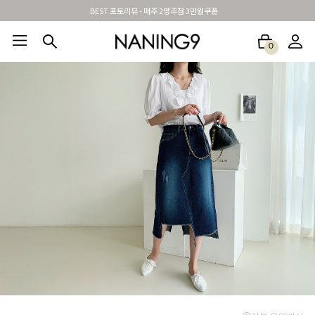
BEST 포토리뷰 - 매주 2명추첨 3만원쿠폰
0
BEST100🤍
NEW5%
베스트재진행
썸머여행룩
아울렛
하객&모임룩