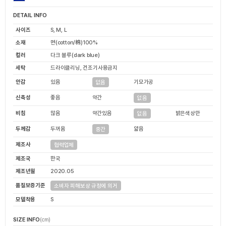
DETAIL INFO
사이즈
S, M, L
소재
면(cotton/棉)100%
컬러
다크 블루(dark blue)
세탁
드라이클리닝, 건조기사용금지
안감
있음
기모가공
없음
신축성
좋음
약간
없음
비침
많음
약간있음
밝은색상만
없음
두께감
두꺼움
얇음
중간
제조사
협력업체
제조국
한국
제조년월
2020.05
품질보증기준
소비자 피해보상 규정에 의거
모델착용
S
SIZE INFO
(cm)