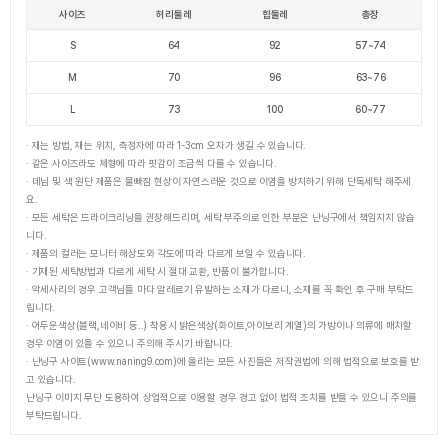
사이즈
허리둘레
힙둘레
총장
S
64
92
57~74
M
70
96
63~76
L
73
100
60~77
· 재는 방법, 재는 위치, 측정자에 따라 1-3cm 오차가 생길 수 있습니다.
· 같은 사이즈라도 체형에 따라 핏감이 조금씩 다를 수 있습니다.
· 데님 및 색 원단 제품은 물빠짐 현상이 자연스러운 것으로 이염을 방지하기 위해 단독세탁 해주세
요.
· 모든 세탁은 드라이크리닝을 권장해드리며, 세탁 부주의로 인한 부분은 난닝구에서 책임지지 않습
니다.
· 제품의 컬러는 모니터 해상도와 각도에 따라 다르게 보일 수 있습니다.
· 기재된 세탁방법과 다르게 세탁 시 절대 교환, 반품이 불가합니다.
· 악세사리의 경우 고객님들 마다 알레르기 유발하는 소재가 다르니, 소재를 꼭 확인 후 구매 부탁드
립니다.
· 어두운색상(블랙,네이비 등..) 착용시 밝은색상(화이트,아이보리 계열)의 가방이나 의류에 매치할
경우 이염이 있을 수 있으니 주의해 주시기 바랍니다.
· 난닝구 사이트(www.naning9.com)에 올리는 모든 사진들은 저작권법에 의해 법적으로 보호를 받
고 있습니다.
난닝구 이미지 무단 도용하여 상업적으로 이용할 경우 경고 없이 법적 조치를 받을 수 있으니 주의를
부탁드립니다.