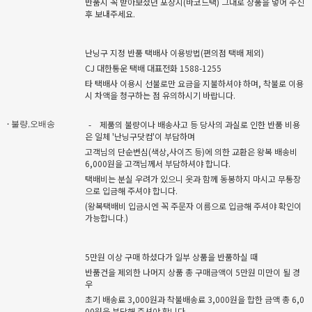
반품시 꼭 받아보셨던 포장지(바코드택) 그대로 상품을 넣어 주신
후 보내주세요.
난닝구 지정 반품 택배사 이용방법(편의점 택배 제외)
CJ 대한통운 택배 대표전화 1588-1255
타 택배사 이용시 선불로만 요금을 지불하셔야 하며, 착불로 이용
시 차액을 청구하는 점 유의하시기 바랍니다.
-
제품의 불량이나 배송사고 등 당사의 과실로 인한 반품 비용
· 불량,오배송
은 일체 '난닝구닷컴'이 부담하며
고객님의 단순변심(색상,사이즈 등)에 의한 교환은 왕복 배송비
6,000원을 고객님께서 부담하셔야 합니다.
택배비는 분실 우려가 있으니 옷과 함께 동봉하지 마시고 무통장
으로 입금해 주셔야 합니다.
(왕복택배비 입금시엔 꼭 주문자 이름으로 입금해 주셔야 확인이
가능합니다.)
5만원 이상 구매 하셨다가 일부 상품을 반품하실 때
반품건을 제외한 나머지 상품 총 구매금액이 5만원 미만이 될 경
우
초기 배송료 3,000원과 착불배송료 3,000원을 합한 금액 총 6,0
00원을 부담해 주셔야 합니다.