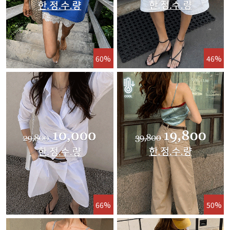
60%
46%
66%
50%