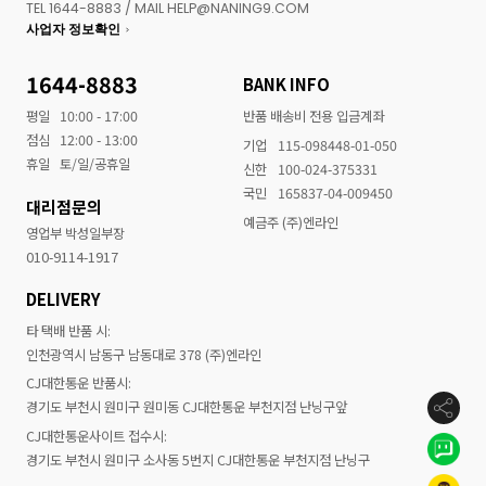
TEL 1644-8883 / MAIL HELP@NANING9.COM
사업자 정보확인
1644-8883
BANK INFO
평일
10:00 - 17:00
반품 배송비 전용 입금계좌
점심
12:00 - 13:00
기업
115-098448-01-050
휴일
토/일/공휴일
신한
100-024-375331
국민
165837-04-009450
대리점문의
예금주 (주)엔라인
영업부 박성일부장
010-9114-1917
DELIVERY
타 택배 반품 시:
인천광역시 남동구 남동대로 378 (주)엔라인
CJ대한통운 반품시:
경기도 부천시 원미구 원미동 CJ대한통운 부천지점 난닝구앞
CJ대한통운사이트 접수시:
경기도 부천시 원미구 소사동 5번지 CJ대한통운 부천지점 난닝구