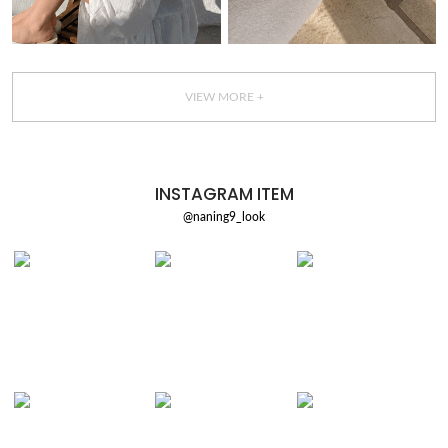
VIEW MORE +
INSTAGRAM ITEM
@naning9_look