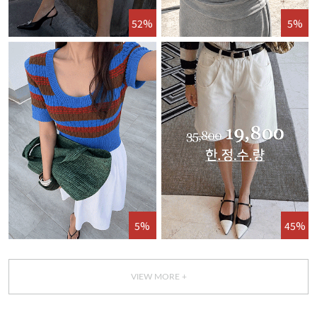
52%
5%
5%
45%
VIEW MORE +