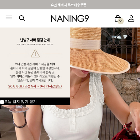
BEST 포토리뷰 - 매주 2명추첨 3만원쿠폰
0
BEST100🤍
NEW5%
베스트재진행
썸머여행룩
아울렛
하객&모임룩
오늘 열지 않기
닫기