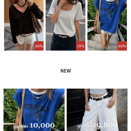
69%
19%
60%
NEW