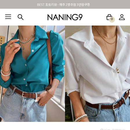
신규가입시 무료배송 + 2천원할인쿠폰
0
BEST100🤍
NEW5%
베스트재진행
썸머여행룩
아울렛
하객&모임룩