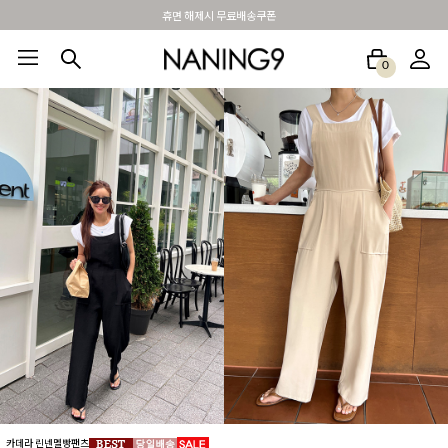
휴면 해제시 무료배송쿠폰
0
BEST100🤍
NEW5%
베스트재진행
썸머여행룩
아울렛
하객&모임룩
카데라 린넨멜빵팬츠