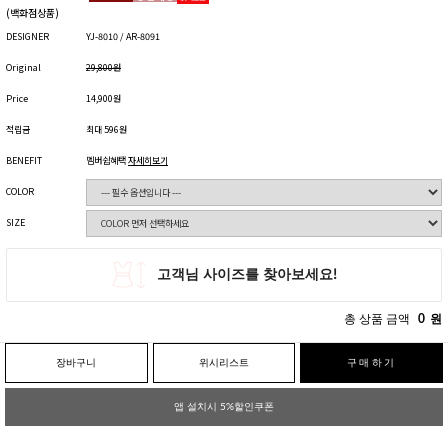
(백화점상품)
DESIGNER
YJ-8010 / AR-8091
Original
29,800원
Price
14,900원
적립금
최대 596원
BENEFIT
멤버쉽혜택
자세히보기
COLOR
SIZE
총 상품 금액
0
원
장바구니
위시리스트
구매하기
앱 설치시 5%할인쿠폰