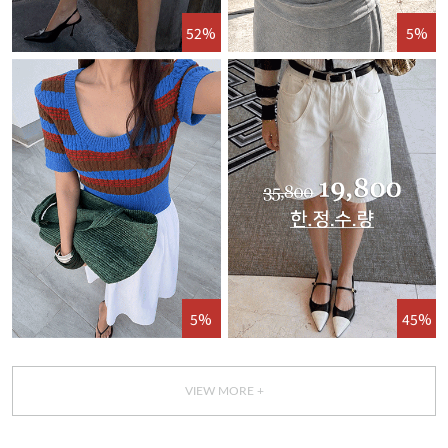
52%
5%
5%
45%
VIEW MORE +