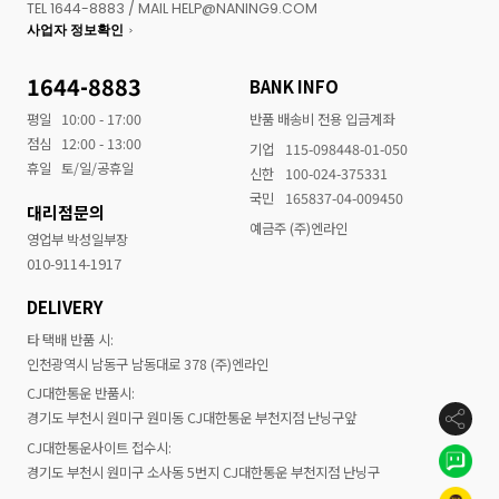
TEL 1644-8883 / MAIL HELP@NANING9.COM
사업자 정보확인
1644-8883
BANK INFO
평일
10:00 - 17:00
반품 배송비 전용 입금계좌
점심
12:00 - 13:00
기업
115-098448-01-050
휴일
토/일/공휴일
신한
100-024-375331
국민
165837-04-009450
대리점문의
예금주 (주)엔라인
영업부 박성일부장
010-9114-1917
DELIVERY
타 택배 반품 시:
인천광역시 남동구 남동대로 378 (주)엔라인
CJ대한통운 반품시:
경기도 부천시 원미구 원미동 CJ대한통운 부천지점 난닝구앞
CJ대한통운사이트 접수시:
경기도 부천시 원미구 소사동 5번지 CJ대한통운 부천지점 난닝구