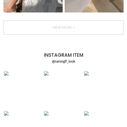
VIEW MORE +
INSTAGRAM ITEM
@naning9_look