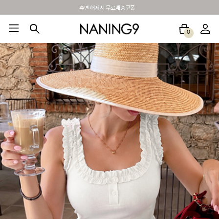
BEST 포토리뷰 - 매주 2명추첨 3만원쿠폰
0
BEST100🤍
NEW5%
베스트재진행
썸머여행룩
아울렛
하객&모임룩