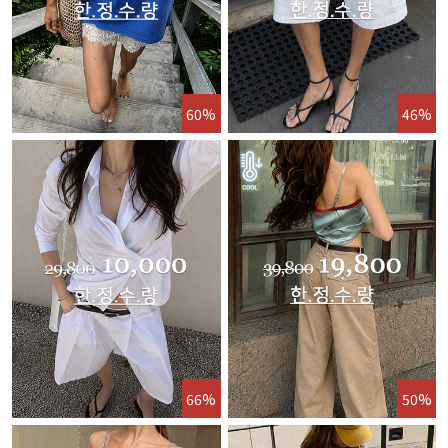
60%
46%
66%
50%