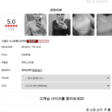
시델오 시스루패드유넥티
DESIGNER
AR-8091 / YN-7639
Price
29,800원
적립금
최대 1,192원
BENEFIT
멤버쉽혜택
자세히보기
COLOR
SIZE
총 상품 금액
0
원