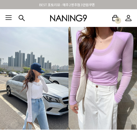
신규가입시 무료배송 + 2천원할인쿠폰
0
BEST100🤍
NEW5%
베스트재진행
썸머여행룩
아울렛
하객&모임룩