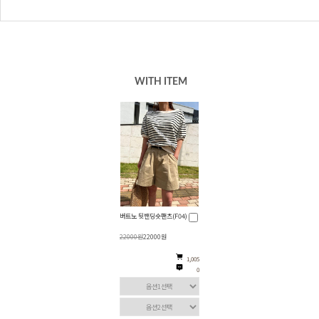
WITH ITEM
버트노 뒷밴딩숏팬츠(F04)
22000원
22000원
1,005
0