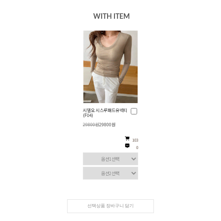
WITH ITEM
시델오 시스루패드유넥티
(F04)
29800원
29800원
103
0
선택상품 장바구니 담기