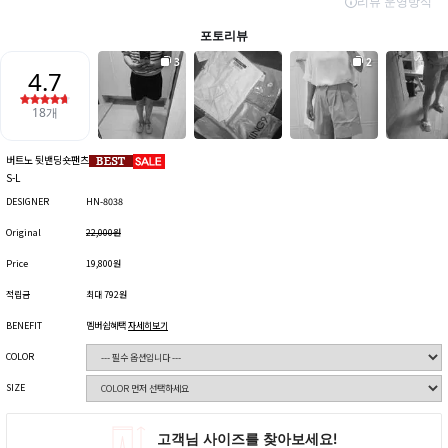
버트노 뒷밴딩숏팬츠
S-L
DESIGNER
HN-8038
Original
22,000원
Price
19,800원
적립금
최대 792원
BENEFIT
멤버쉽혜택
자세히보기
COLOR
SIZE