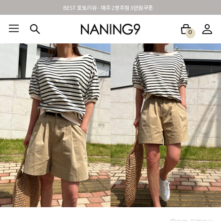
BEST 포토리뷰 - 매주 2명추첨 3만원쿠폰
0
BEST100🤍
NEW5%
베스트재진행
썸머여행룩
아울렛
하객&모임룩