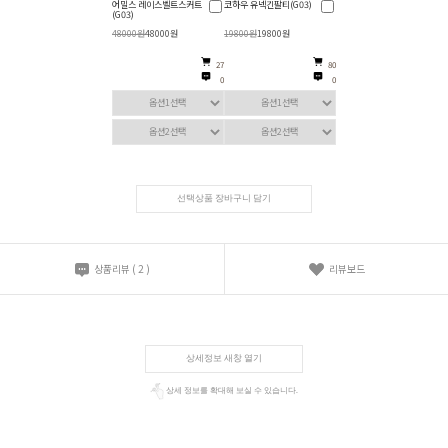
어밀스 레이스벨트스커트
코하우 유넥긴팔티(G03)
(G03)
48000원
48000원
19800원
19800원
27
80
0
0
선택상품 장바구니 담기
상품리뷰
(
2
)
리뷰보드
상세정보 새창 열기
상세 정보를 확대해 보실 수 있습니다.