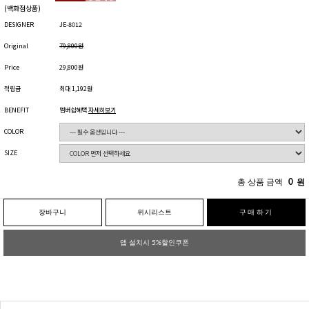
(백화점상품)
DESIGNER
JE-8012
Original
79,800원
Price
29,800원
적립금
최대 1,192원
BENEFIT
멤버쉽혜택
자세히보기
COLOR
SIZE
총 상품 금액
0
원
장바구니
위시리스트
구매하기
앱 설치시 5%할인쿠폰