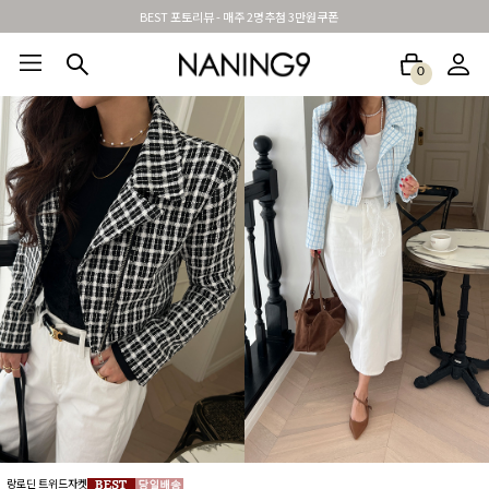
BEST 포토리뷰 - 매주 2명추첨 3만원쿠폰
0
BEST100🤍
NEW5%
베스트재진행
썸머여행룩
아울렛
하객&모임룩
랑로딘 트위드자켓