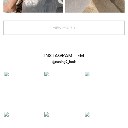
VIEW MORE +
INSTAGRAM ITEM
@naning9_look