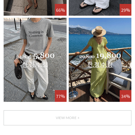
66%
29%
77%
34%
VIEW MORE +