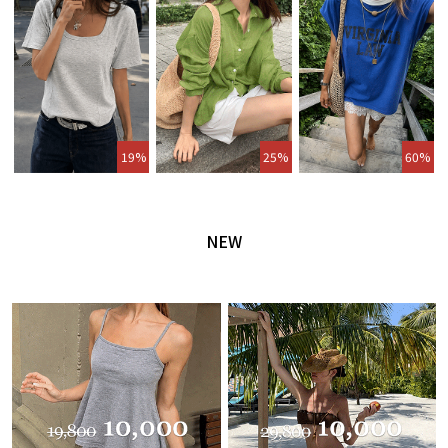
19%
25%
60%
NEW