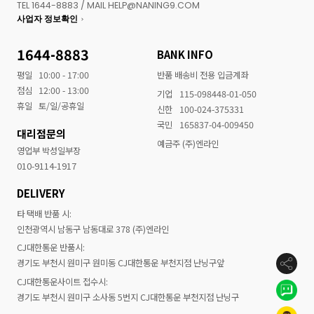
TEL 1644-8883 / MAIL HELP@NANING9.COM
사업자 정보확인
1644-8883
BANK INFO
평일
10:00 - 17:00
반품 배송비 전용 입금계좌
점심
12:00 - 13:00
기업
115-098448-01-050
휴일
토/일/공휴일
신한
100-024-375331
국민
165837-04-009450
대리점문의
예금주 (주)엔라인
영업부 박성일부장
010-9114-1917
DELIVERY
타 택배 반품 시:
인천광역시 남동구 남동대로 378 (주)엔라인
CJ대한통운 반품시:
경기도 부천시 원미구 원미동 CJ대한통운 부천지점 난닝구앞
CJ대한통운사이트 접수시:
경기도 부천시 원미구 소사동 5번지 CJ대한통운 부천지점 난닝구