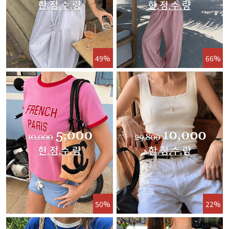
49%
66%
50%
22%