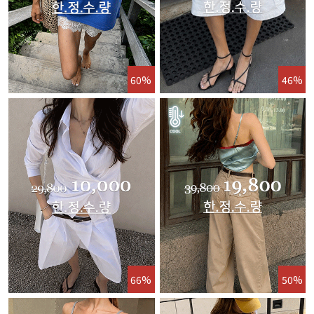
60%
46%
66%
50%