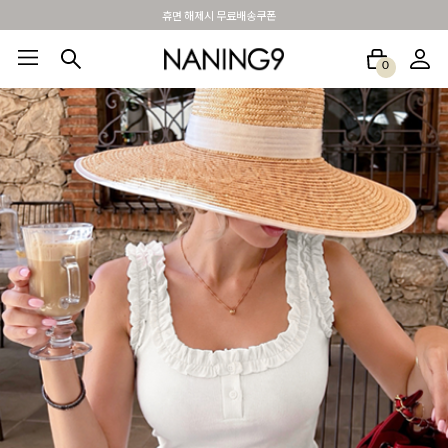
BEST 포토리뷰 - 매주 2명추첨 3만원쿠폰
0
BEST100🤍
NEW5%
베스트재진행
썸머여행룩
아울렛
하객&모임룩