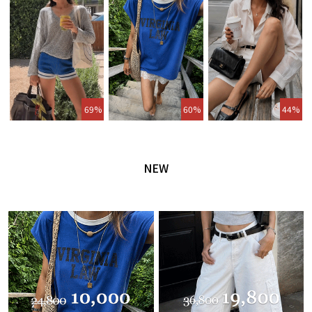
69%
60%
44%
NEW