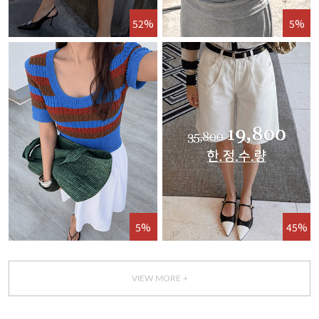
52%
5%
5%
45%
VIEW MORE +