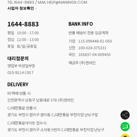
TEL 1644-8883 / MAIL HELP@NANING9.COM
사업자 정보확인
1644-8883
BANK INFO
평일
10:00 - 17:00
반품 배송비 전용 입금계좌
점심
12:00 - 13:00
기업
115-098448-01-050
휴일
토/일/공휴일
신한
100-024-375331
국민
165837-04-009450
대리점문의
예금주 (주)엔라인
영업부 박성일부장
010-9114-1917
DELIVERY
타 택배 반품 시:
인천광역시 남동구 남동대로 378 (주)엔라인
CJ대한통운 반품시:
경기도 부천시 원미구 원미동 CJ대한통운 부천지점 난닝구앞
CJ대한통운사이트 접수시:
경기도 부천시 원미구 소사동 5번지 CJ대한통운 부천지점 난닝구