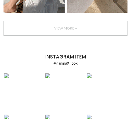
VIEW MORE +
INSTAGRAM ITEM
@naning9_look