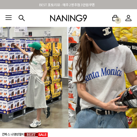
신규가입시 무료배송 + 2천원할인쿠폰
0
BEST100🤍
NEW5%
베스트재진행
썸머여행룩
아울렛
하객&모임룩
칸파스 나염반팔티