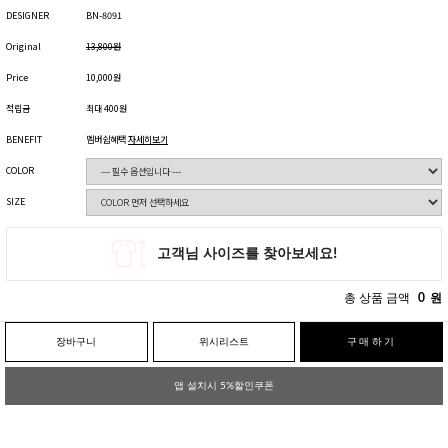
DESIGNER
BN-8091
Original
13,800원
Price
10,000원
적립금
최대 400원
BENEFIT
멤버쉽혜택
자세히보기
COLOR
SIZE
총 상품 금액
0
원
장바구니
위시리스트
구매하기
앱 설치시 5%할인쿠폰