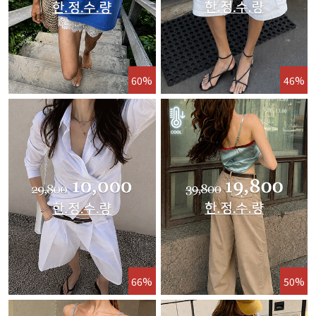
60%
46%
66%
50%