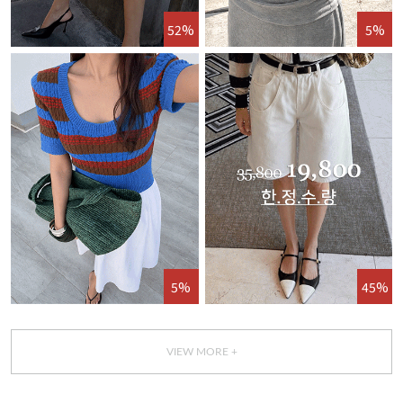
52%
5%
5%
45%
VIEW MORE +