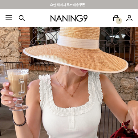
BEST 포토리뷰 - 매주 2명추첨 3만원쿠폰
0
BEST100🤍
NEW5%
베스트재진행
썸머여행룩
아울렛
하객&모임룩