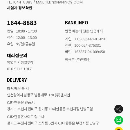
TEL 1644-8883 / MAIL HELP@NANING9.COM
사업자 정보확인
1644-8883
BANK INFO
평일
10:00 - 17:00
반품 배송비 전용 입금계좌
점심
12:00 - 13:00
기업
115-098448-01-050
휴일
토/일/공휴일
신한
100-024-375331
국민
165837-04-009450
대리점문의
예금주 (주)엔라인
영업부 박성일부장
010-9114-1917
DELIVERY
타 택배 반품 시:
인천광역시 남동구 남동대로 378 (주)엔라인
CJ대한통운 반품시:
경기도 부천시 원미구 원미동 CJ대한통운 부천지점 난닝구앞
CJ대한통운사이트 접수시:
경기도 부천시 원미구 소사동 5번지 CJ대한통운 부천지점 난닝구