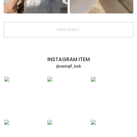
VIEW MORE +
INSTAGRAM ITEM
@naning9_look