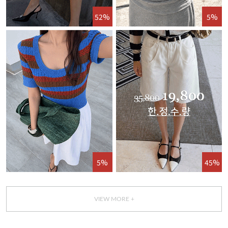
52%
5%
5%
45%
VIEW MORE +