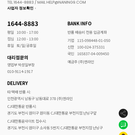
TEL 1644-8883 / MAIL HELP@NANING9.COM
사업자 정보확인
1644-8883
BANK INFO
평일
10:00 - 17:00
반품 배송비 전용 입금계좌
점심
12:00 - 13:00
기업
115-098448-01-050
휴일
토/일/공휴일
신한
100-024-375331
국민
165837-04-009450
대리점문의
예금주 (주)엔라인
영업부 박성일부장
010-9114-1917
DELIVERY
타 택배 반품 시:
인천광역시 남동구 남동대로 378 (주)엔라인
CJ대한통운 반품시:
경기도 부천시 원미구 원미동 CJ대한통운 부천지점 난닝구앞
CJ대한통운사이트 접수시:
경기도 부천시 원미구 소사동 5번지 CJ대한통운 부천지점 난닝구