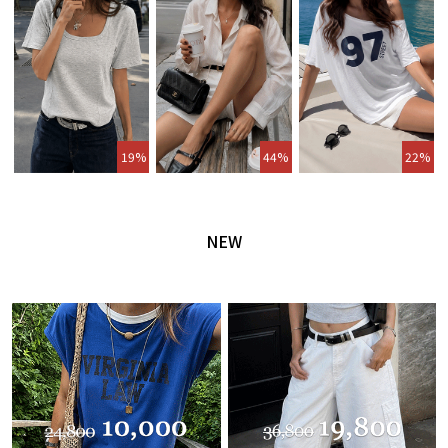
19%
44%
22%
NEW