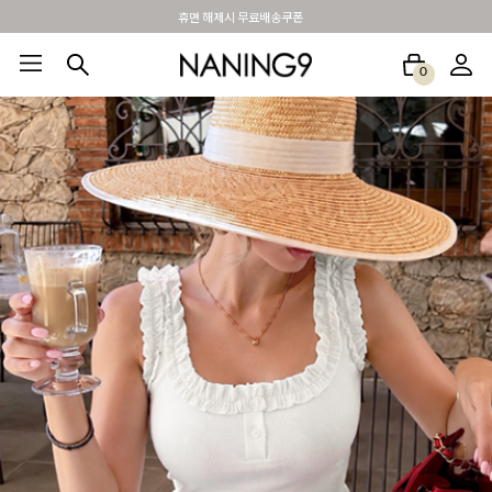
BEST 포토리뷰 - 매주 2명추첨 3만원쿠폰
0
BEST100🤍
NEW5%
베스트재진행
썸머여행룩
아울렛
하객&모임룩