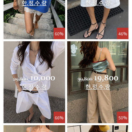
60%
46%
66%
50%