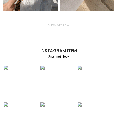
VIEW MORE +
INSTAGRAM ITEM
@naning9_look