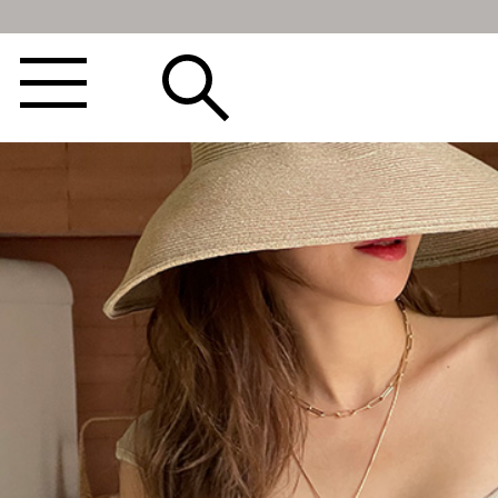
BEST100🤍
NEW5%
베스트재진행
썸머여행룩
아울렛
하객&모임룩