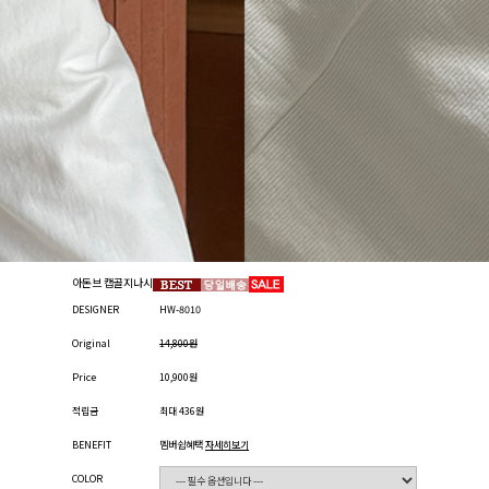
아돈브 캡골지나시
DESIGNER
HW-8010
Original
14,800원
Price
10,900원
적립금
최대 436원
BENEFIT
멤버쉽혜택
자세히보기
COLOR