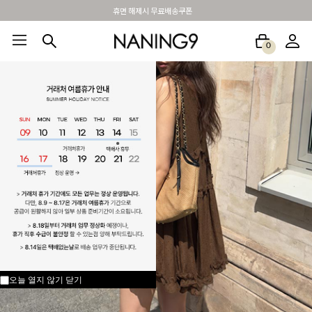
BEST 포토리뷰 - 매주 2명추첨 3만원쿠폰
0
BEST100🤍
NEW5%
베스트재진행
썸머여행룩
아울렛
하객&모임룩
오늘 열지 않기
닫기