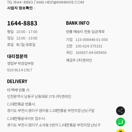
TEL 1644-8883 / MAIL HELP@NANING9.COM
사업자 정보확인
1644-8883
BANK INFO
평일
10:00 - 17:00
반품 배송비 전용 입금계좌
점심
12:00 - 13:00
기업
115-098448-01-050
휴일
토/일/공휴일
신한
100-024-375331
국민
165837-04-009450
대리점문의
예금주 (주)엔라인
영업부 박성일부장
010-9114-1917
DELIVERY
타 택배 반품 시:
인천광역시 남동구 남동대로 378 (주)엔라인
CJ대한통운 반품시:
경기도 부천시 원미구 원미동 CJ대한통운 부천지점 난닝구앞
CJ대한통운사이트 접수시:
경기도 부천시 원미구 소사동 5번지 CJ대한통운 부천지점 난닝구