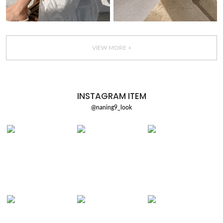
VIEW MORE +
INSTAGRAM ITEM
@naning9_look