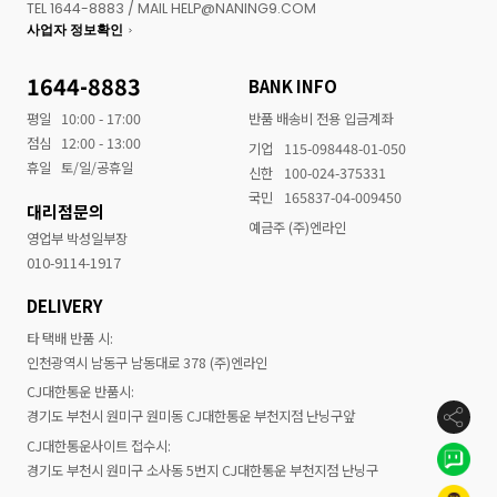
TEL 1644-8883 / MAIL HELP@NANING9.COM
사업자 정보확인
1644-8883
BANK INFO
평일
10:00 - 17:00
반품 배송비 전용 입금계좌
점심
12:00 - 13:00
기업
115-098448-01-050
휴일
토/일/공휴일
신한
100-024-375331
국민
165837-04-009450
대리점문의
예금주 (주)엔라인
영업부 박성일부장
010-9114-1917
DELIVERY
타 택배 반품 시:
인천광역시 남동구 남동대로 378 (주)엔라인
CJ대한통운 반품시:
경기도 부천시 원미구 원미동 CJ대한통운 부천지점 난닝구앞
CJ대한통운사이트 접수시:
경기도 부천시 원미구 소사동 5번지 CJ대한통운 부천지점 난닝구