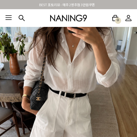
BEST 포토리뷰 - 매주 2명추첨 3만원쿠폰
신규가입시 무료배송 + 2천원할인쿠폰
0
BEST100🤍
NEW5%
베스트재진행
썸머여행룩
아울렛
하객&모임룩