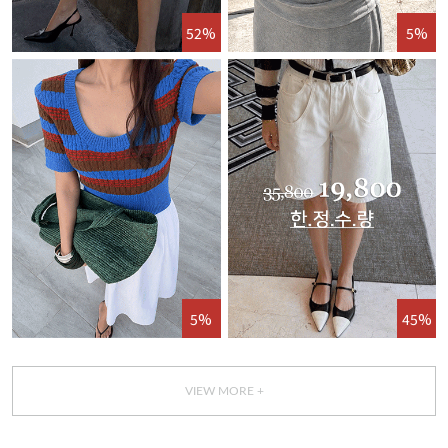
52%
5%
5%
45%
VIEW MORE +