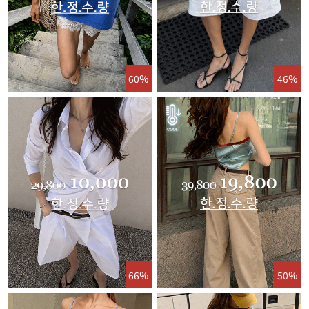
60%
46%
66%
50%