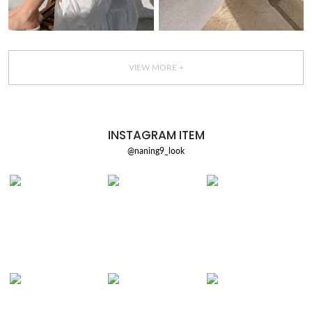
VIEW MORE +
INSTAGRAM ITEM
@naning9_look