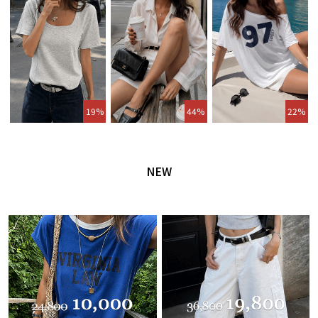
19%
44%
22%
NEW