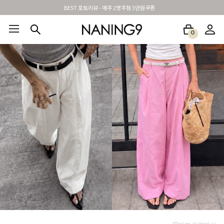
신규가입시 무료배송 + 2천원할인쿠폰
0
BEST100🤍
NEW5%
베스트재진행
썸머여행룩
아울렛
하객&모임룩