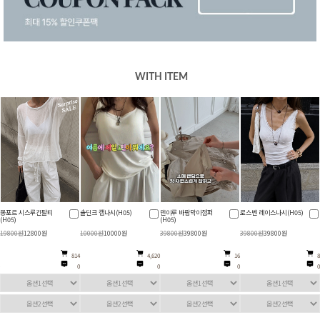
WITH ITEM
제마벨 브이넥반팔니트
몽포르 시스루긴팔티
솔딘크 캡나시(H05)
덴이루 바람막이점퍼
(H05)
(H05)
(H05)
19800원
19800원
19800원
12800원
10000원
10000원
39800원
39800원
3,823
814
4,620
16
0
0
0
0