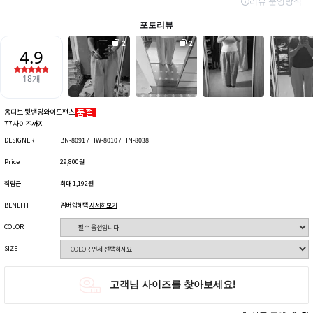
옹디브 뒷밴딩와이드팬츠
77사이즈까지
DESIGNER
BN-8091 / HW-8010 / HN-8038
Price
29,800원
적립금
최대 1,192원
BENEFIT
멤버쉽혜택
자세히보기
COLOR
SIZE