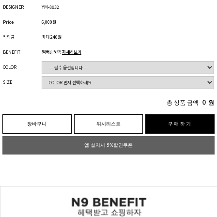
DESIGNER
YM-8032
Price
6,000원
적립금
최대 240원
BENEFIT
멤버쉽혜택
자세히보기
COLOR
SIZE
총 상품 금액
0
원
장바구니
위시리스트
구매하기
앱 설치시 5%할인쿠폰