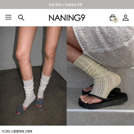
BEST 포토리뷰 - 매주 2명추첨 3만원쿠폰
0
BEST100🤍
NEW5%
베스트재진행
썸머여행룩
아울렛
하객&모임룩
치크타 스판썸머레그워머