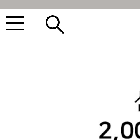
BEST100🤍
NEW5%
베스트재진행
썸머여행룩
아울렛
하객&모임룩