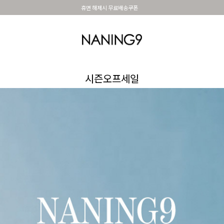
BEST 포토리뷰 - 매주 2명추첨 3만원쿠폰
OUTER
TOP
DRESS&SKIRT
PANTS
세트아이템
MADE N9
SHOES &
시즌오프세일