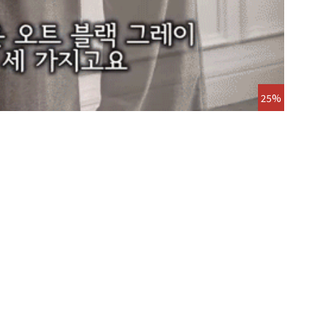
25%
티셀코
77사
26,8