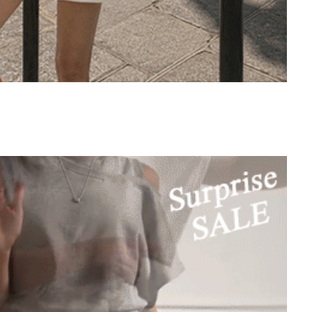
비벤코
후드+반
24,