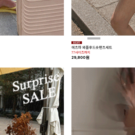
에츠하 와플후드숏팬츠세트
77사이즈까지
29,800원