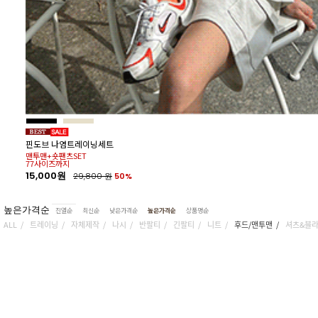
핀도브 나염트레이닝세트
맨투맨+숏팬츠SET
77사이즈까지
15,000원
29,800
원
50%
높은가격순
진열순
최신순
낮은가격순
높은가격순
상품명순
ALL
트레이닝
자체제작
나시
반팔티
긴팔티
니트
후드/맨투맨
셔츠&블