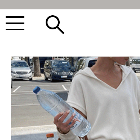
BEST100🤍
NEW5%
베스트재진행
썸머여행룩
아울렛
하객&모임룩