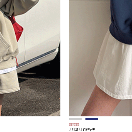
비테코 나염맨투맨