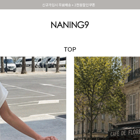
휴면 해제시 무료배송쿠폰
OUTER
TOP
DRESS&SKIRT
PANTS
세트아이템
MADE N9
SHOES &
TOP