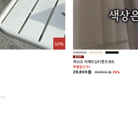
50%
케브코 어깨트임티팬츠세트
특별할인가!!
29,800원
39,800
원
25%
라우스