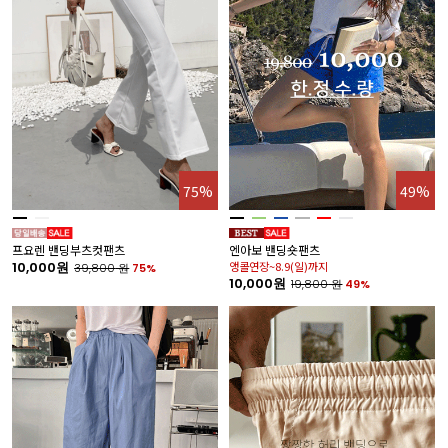
75%
49%
프요렌 밴딩부츠컷팬츠
엔아보 밴딩숏팬츠
10,000원
앵콜연장~8.9(일)까지
39,800
원
75%
10,000원
19,800
원
49%