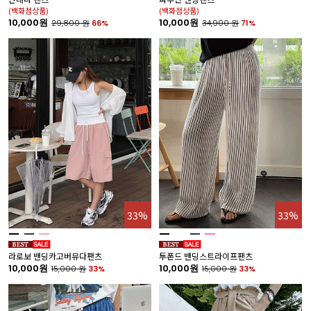
(백화점상품)
(백화점상품)
10,000원
10,000원
29,800
원
66%
34,900
원
71%
33%
33%
라로보 밴딩카고버뮤다팬츠
투폰드 밴딩스트라이프팬츠
10,000원
10,000원
15,000
원
33%
15,000
원
33%