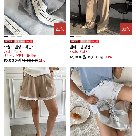
21%
30%
오솔드 밴딩트랙팬츠
벤히오 밴딩팬츠
77사이즈까지
77사이즈까지
베이지,그레이 빠른배송
13,900원
19,800
원
30%
15,600원
19,800
원
21%