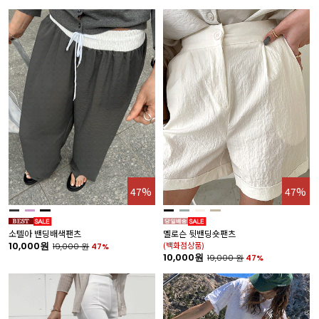
47%
47%
소텔아 밴딩배색팬츠
멜로슨 뒷밴딩숏팬츠
10,000원
(백화점상품)
19,000
원
47%
10,000원
19,000
원
47%