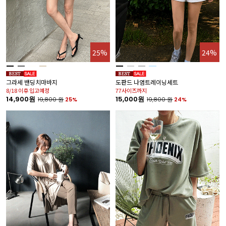
25%
24%
그라세 밴딩치마바지
도판드 나염트레이닝세트
8/18 이후 입고예정
77사이즈까지
14,900원
15,000원
19,800
원
25%
19,800
원
24%