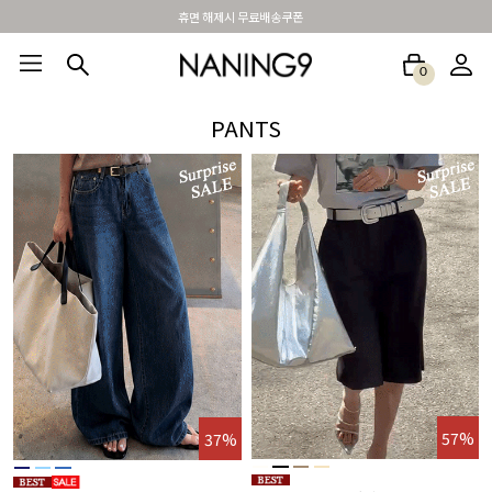
BEST 포토리뷰 - 매주 2명추첨 3만원쿠폰
0
BEST100🤍
NEW5%
베스트재진행
썸머여행룩
아울렛
하객&모임룩
PANTS
%
57%
37%