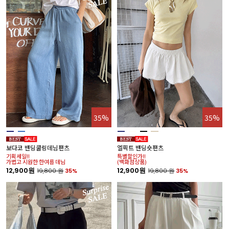
35%
35%
보다코 밴딩쿨링데님팬츠
엘픽트 밴딩숏팬츠
기획세일!!
특별할인가!!
가볍고 시원한 한여름 데님
(백화점상품)
12,900원
12,900원
19,800
원
35%
19,800
원
35%