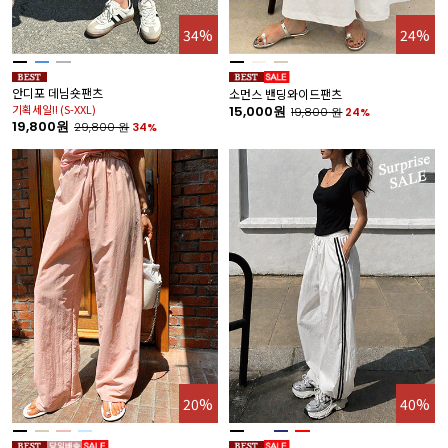
34%
24%
안디포 데님숏팬츠
소먼스 밴딩와이드팬츠
기획세일!! (S-XXL)
15,000원
19,800
원
24%
19,800원
29,800
원
34%
20%
40%