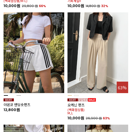
(백화점상품/M-L)
기획세일!!
10,000원
10,000원
29,800
원
66%
14,800
원
32%
63%
아온코 밴딩숏팬츠
오케닌 팬츠
12,800원
(백화점상품)
M,L
10,000원
26,900
원
63%