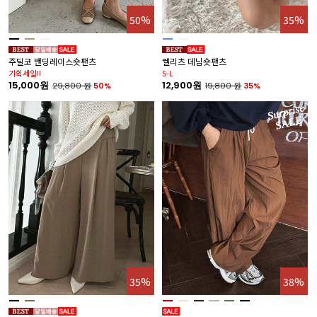
50%
35%
주딜코 밴딩레이스숏팬츠
켈리츠 데님숏팬츠
기획세일!!
S-L
15,000원
12,900원
29,800
원
50%
19,800
원
35%
35%
38%