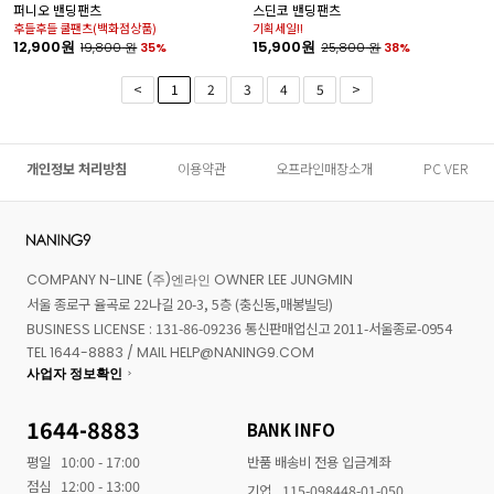
퍼니오 밴딩팬츠
스딘코 밴딩팬츠
후들후들 쿨팬츠(백화점상품)
기획세일!!
12,900원
15,900원
19,800
원
35%
25,800
원
38%
<
1
2
3
4
5
>
개인정보 처리방침
이용약관
오프라인매장소개
PC VER
COMPANY N-LINE (주)엔라인 OWNER LEE JUNGMIN
서울 종로구 율곡로 22나길 20-3, 5층 (충신동,매봉빌딩)
BUSINESS LICENSE : 131-86-09236 통신판매업신고 2011-서울종로-0954
TEL 1644-8883 / MAIL HELP@NANING9.COM
사업자 정보확인
1644-8883
BANK INFO
평일
10:00 - 17:00
반품 배송비 전용 입금계좌
점심
12:00 - 13:00
기업
115-098448-01-050