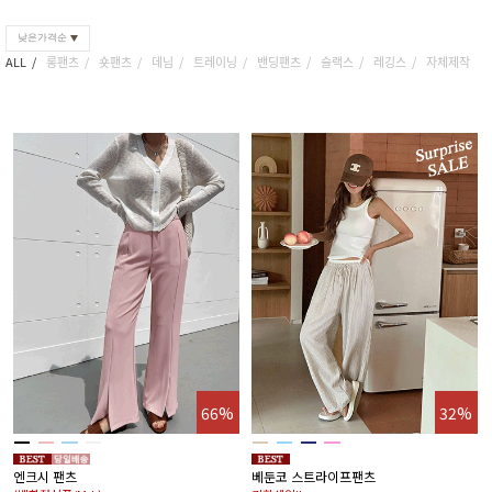
낮은가격순
ALL
롱팬츠
숏팬츠
데님
트레이닝
밴딩팬츠
슬랙스
레깅스
자체제작
66%
32%
엔크시 팬츠
베둔코 스트라이프팬츠