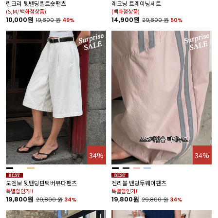
린크리 뒷밴딩벨트숏팬츠
레크닝 트레이닝세트
(S,M/ 백화점상품)
(백화점상품)
10,000원
14,900원
19,800
원
49%
29,800
원
50%
34%
34%
도엔보 뒷밴딩핀턱버뮤다팬츠
젠리블 밴딩투웨이팬츠
특별할인가!!
특별할인가!!
19,800원
19,800원
29,800
원
34%
29,800
원
34%