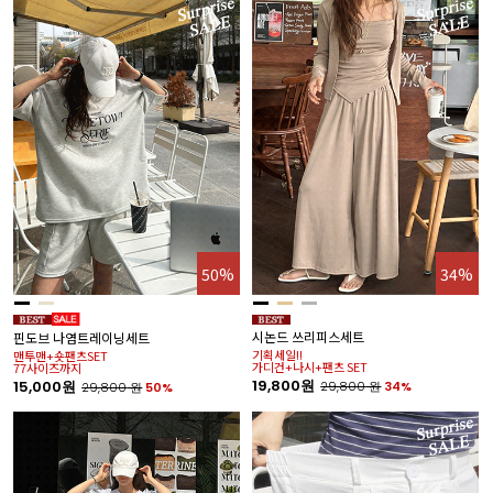
50%
34%
시논드 쓰리피스세트
핀도브 나염트레이닝세트
기획세일!!
맨투맨+숏팬츠SET
가디건+나시+팬츠 SET
77사이즈까지
19,800원
15,000원
29,800
원
34%
29,800
원
50%