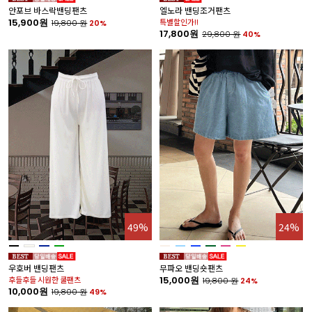
안포브 바스락밴딩팬츠
엘노라 밴딩조거팬츠
15,900원
특별할인가!!
19,800
원
20%
17,800원
29,800
원
40%
49%
24%
우호버 밴딩팬츠
무파오 밴딩숏팬츠
후들후들 시원한 쿨팬츠
15,000원
19,800
원
24%
10,000원
19,800
원
49%