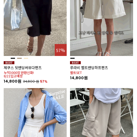
57%
제쿠스 뒷밴딩버뮤다팬츠
루라비 벨트밴딩하프팬츠
누적3000장 완판신화!
벨트SET
8/21입고예정
14,800원
14,800원
34,800
원
57%