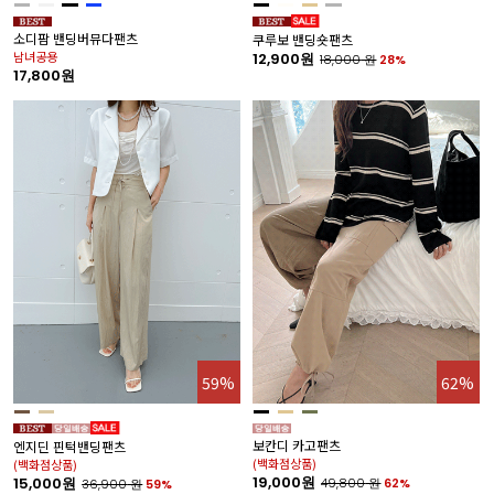
소디팜 밴딩버뮤다팬츠
쿠루보 밴딩숏팬츠
남녀공용
12,900원
18,000
원
28%
17,800원
59%
62%
보칸디 카고팬츠
엔지딘 핀턱밴딩팬츠
(백화점상품)
(백화점상품)
19,000원
15,000원
49,800
원
62%
36,900
원
59%