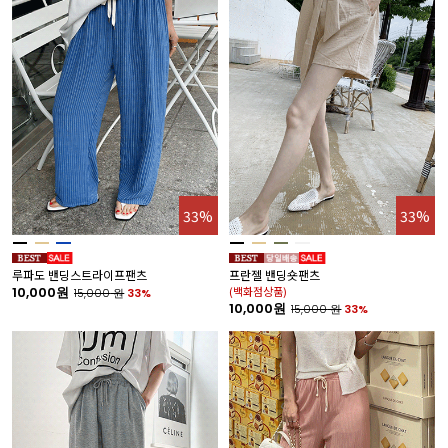
33%
33%
루파도 밴딩스트라이프팬츠
프란젤 밴딩숏팬츠
10,000원
(백화점상품)
15,000
원
33%
10,000원
15,000
원
33%