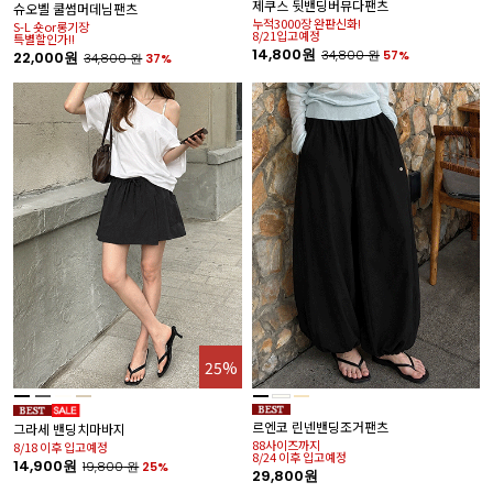
제쿠스 뒷밴딩버뮤다팬츠
쿠
슈오벨 쿨썸머데님팬츠
누적3000장 완판신화!
(
S-L 숏or롱기장
8/21입고예정
특별할인가!!
2
14,800원
34,800
원
57%
22,000원
34,800
원
37%
%
25%
카
르엔코 린넨밴딩조거팬츠
그라세 밴딩치마바지
앵
벨
88사이즈까지
8/18 이후 입고예정
8/24 이후 입고예정
1
14,900원
19,800
원
25%
29,800원