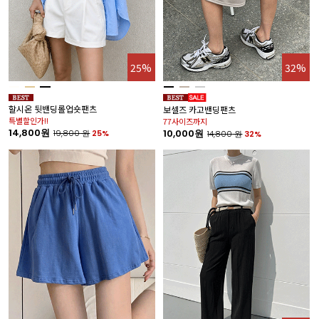
25%
32%
할시온 뒷밴딩롤업숏팬츠
보셀즈 카고밴딩팬츠
특별할인가!!
77사이즈까지
14,800원
10,000원
19,800
원
25%
14,800
원
32%