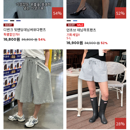
54%
52%
디번크 뒷밴딩데님버뮤다팬츠
던초브 데님하프팬츠
특별할인가!!
기획세일!!
S-L
16,800원
36,800
원
54%
16,900원
34,900
원
52%
28%