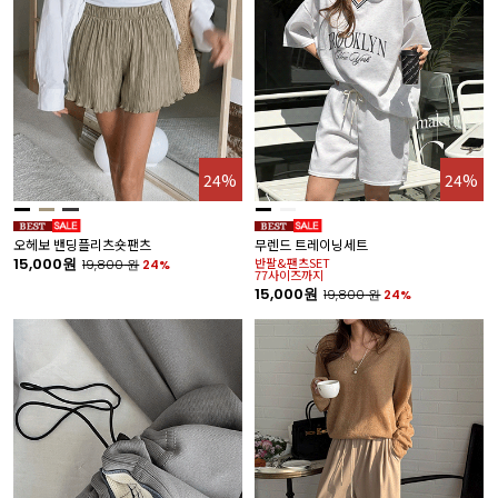
24%
24%
오헤보 밴딩플리츠숏팬츠
무렌드 트레이닝세트
15,000원
반팔&팬츠SET
19,800
원
24%
77사이즈까지
15,000원
19,800
원
24%