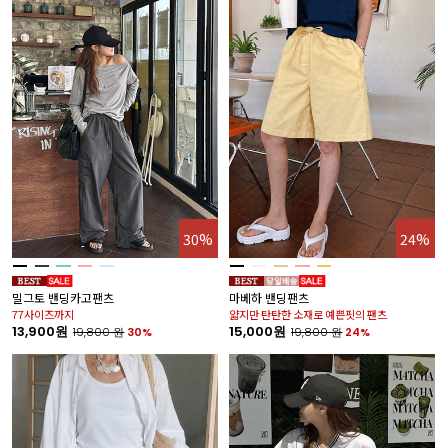
30%
24%
밀그토 밴딩카고팬츠
마베하 밴딩팬츠
77사이즈까지
얇지만 탄탄한 소재로 예쁜핏의 팬츠
13,900원
15,000원
19,800
원
30%
19,800
원
24%