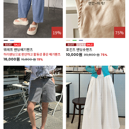
19%
75%
워레프 밴딩배기팬츠
포킨츠 밴딩숏팬츠
허리밴딩으로 편안하고 활동성 좋은 배기팬츠
10,000원
39,800
원
75%
16,000원
19,800
원
19%