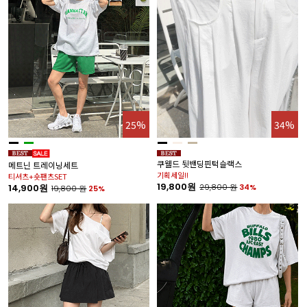
25%
34%
쿠웰드 뒷밴딩핀턱슬랙스
메트닌 트레이닝세트
기획세일!!
티셔츠+숏팬츠SET
19,800원
14,900원
29,800
원
34%
19,800
원
25%