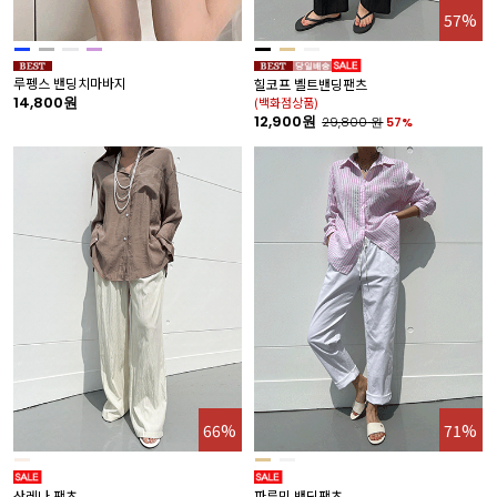
57%
루펭스 밴딩치마바지
힐코프 벨트밴딩팬츠
14,800원
(백화점상품)
12,900원
29,800
원
57%
66%
71%
산레나 팬츠
파루민 밴딩팬츠