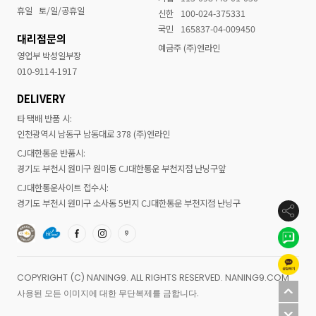
휴일
토/일/공휴일
신한
100-024-375331
국민
165837-04-009450
대리점문의
예금주 (주)엔라인
영업부 박성일부장
010-9114-1917
DELIVERY
타 택배 반품 시:
인천광역시 남동구 남동대로 378 (주)엔라인
CJ대한통운 반품시:
경기도 부천시 원미구 원미동 CJ대한통운 부천지점 난닝구앞
CJ대한통운사이트 접수시:
경기도 부천시 원미구 소사동 5번지 CJ대한통운 부천지점 난닝구
COPYRIGHT (C) NANING9. ALL RIGHTS RESERVED. NANING9.COM
사용된 모든 이미지에 대한 무단복제를 금합니다.