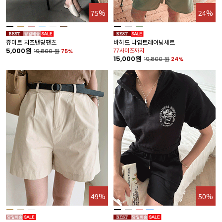
75%
24%
쥬미르 치즈밴딩팬츠
바히드 나염트레이닝세트
5,000원
77사이즈까지
19,800
원
75%
15,000원
19,800
원
24%
49%
50%