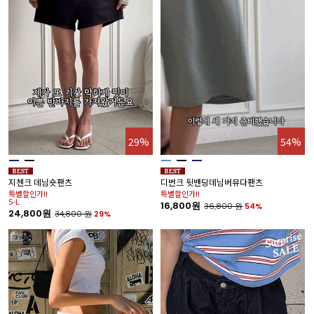
29%
54%
지첸크 데님숏팬츠
디번크 뒷밴딩데님버뮤다팬츠
특별할인가!!
특별할인가!!
S-L
16,800원
36,800
원
54%
24,800원
34,800
원
29%