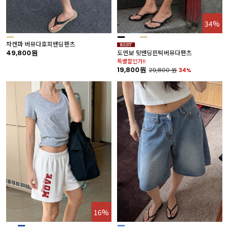
34%
차켄파 버뮤다호피밴딩팬츠
49,800원
도엔보 뒷밴딩핀턱버뮤다팬츠
특별할인가!!
19,800원
29,800
원
34%
16%