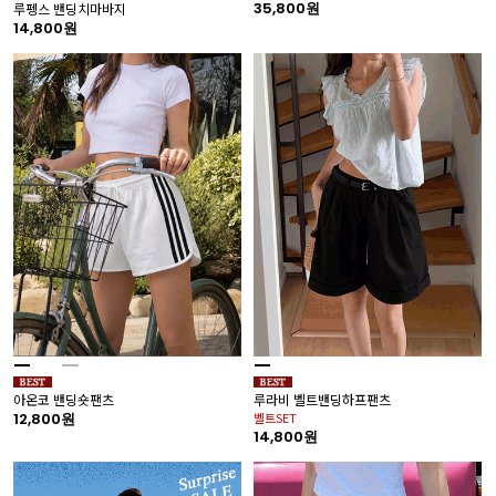
35,800원
루펭스 밴딩치마바지
14,800원
아온코 밴딩숏팬츠
루라비 벨트밴딩하프팬츠
12,800원
벨트SET
14,800원