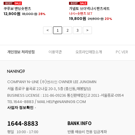
쿠루보 밴딩숏팬츠
가넬토 브이넥나시팬츠세트
12,900원
나시+숏팬츠 SET
18,000
원
28%
19,800원
24,800
원
20%
<
1
2
3
>
개인정보 처리방침
이용약관
오프라인매장소개
PC VER
COMPANY N-LINE (주)엔라인 OWNER LEE JUNGMIN
서울 종로구 율곡로 22나길 20-3, 5층 (충신동,매봉빌딩)
BUSINESS LICENSE : 131-86-09236 통신판매업신고 2011-서울종로-0954
TEL 1644-8883 / MAIL HELP@NANING9.COM
사업자 정보확인
1644-8883
BANK INFO
평일
10:00 - 17:00
반품 배송비 전용 입금계좌