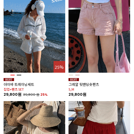
25%
아이바 트레이닝세트
그레알 뒷밴딩숏팬츠
집업+팬츠 SET
S,M
29,800원
29,800원
39,800
원
25%