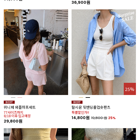
36,900원
25%
위니페 와플하프세트
할시온 뒷밴딩롤업숏팬츠
77사이즈까지
특별할인가!!
8/18 이후 입고예정
14,800원
19,800
원
25%
29,800원