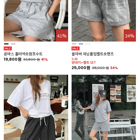
41%
34%
온바스 홀터넥숏점프수트
올마버 데님롤업벨트숏팬츠
19,800원
S-M
33,800
원
41%
반바지+벨트 SET
25,000원
38,000
원
34%