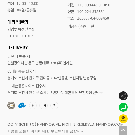
점심
12:00 - 13:00
기업
115-098448-01-050
휴일
토/일/공휴일
신한
100-024-375331
국민
165837-04-009450
대리점문의
예금주 (주)엔라인
영업부 박성일부장
010-9114-1917
DELIVERY
타 택배 반품 시:
인천광역시 남동구 남동대로 378 (주)엔라인
CJ대한통운 반품시:
경기도 부천시 원미구 원미동 CJ대한통운 부천지점 난닝구앞
CJ대한통운사이트 접수시:
경기도 부천시 원미구 소사동 5번지 CJ대한통운 부천지점 난닝구
COPYRIGHT (C) NANING9. ALL RIGHTS RESERVED. NANING9.COM
사용된 모든 이미지에 대한 무단복제를 금합니다.