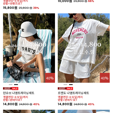
앵콜연장~8.9(일)까지
10,000원
29,800
원
66%
반팔+숏팬츠SET
15,800원
25,800
원
39%
40%
40%
던슈브 나염트레이닝세트
르켄도 나염트레이닝세트
앵콜연장~8.9(일)까지
앵콜연장~8.9(일)까지
반팔+반바지SET
반팔+반바지 SET
14,800원
14,800원
24,800
원
40%
24,800
원
40%