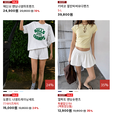
키바코 옆핀턱버뮤다팬츠
헤딘브 밴딩나염하프팬츠
S-L
24,900원
29,800
원
16%
39,800원
24%
35%
도판드 나염트레이닝세트
엘픽트 밴딩숏팬츠
77사이즈까지
특별할인가!!
(백화점상품)
15,000원
19,800
원
24%
12,900원
19,800
원
35%