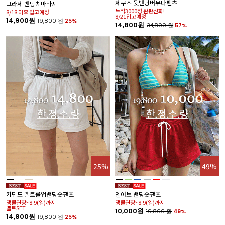
제쿠스 뒷밴딩버뮤다팬츠
안
그라세 밴딩치마바지
누적3000장 완판신화!
기
8/18 이후 입고예정
8/21입고예정
1
14,900원
19,800
원
25%
14,800원
34,800
원
57%
25%
49%
%
카딘도 벨트롤업밴딩숏팬츠
엔아보 밴딩숏팬츠
위
앵콜연장~8.9(일)까지
앵콜연장~8.9(일)까지
7
벨트SET
8
10,000원
19,800
원
49%
14,800원
2
19,800
원
25%