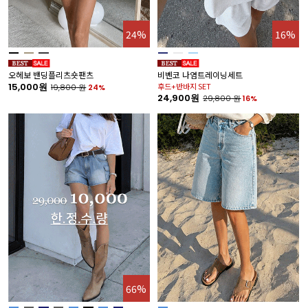
24%
16%
오헤보 밴딩플리츠숏팬츠
비벤코 나염트레이닝세트
15,000원
후드+반바지 SET
19,800
원
24%
24,900원
29,800
원
16%
66%