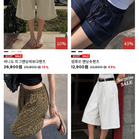
10%
43%
바니도 피그밴딩버뮤다팬츠
엠파르 밴딩숏팬츠
26,800원
12,900원
29,800
원
10%
22,800
원
43%