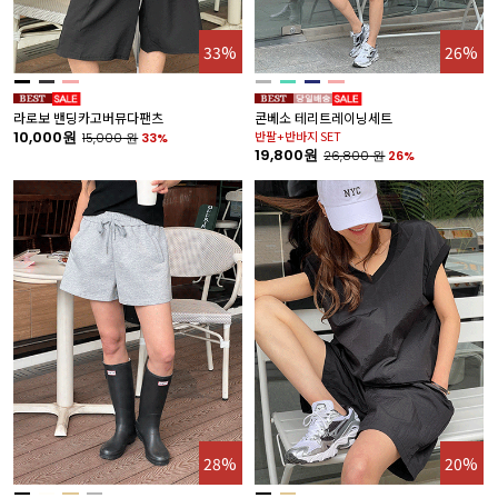
33%
26%
라로보 밴딩카고버뮤다팬츠
콘베소 테리트레이닝세트
10,000원
반팔+반바지 SET
15,000
원
33%
19,800원
26,800
원
26%
28%
20%