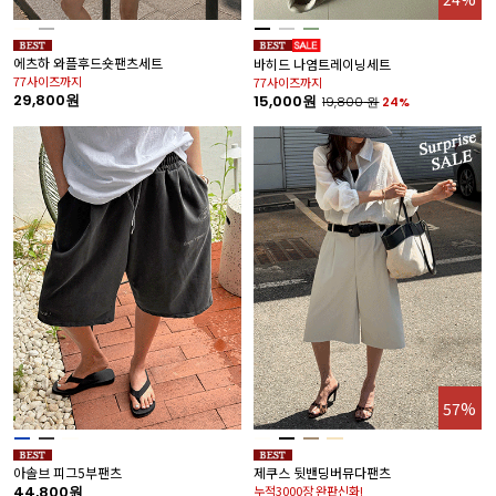
에츠하 와플후드숏팬츠세트
바히드 나염트레이닝세트
77사이즈까지
77사이즈까지
29,800원
15,000원
19,800
원
24%
57%
아솔브 피그5부팬츠
제쿠스 뒷밴딩버뮤다팬츠
44,800원
누적3000장 완판신화!