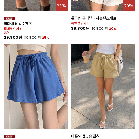
25%
20%
온파벤 홀터넥나시숏팬츠세트
특별할인가!!
리다벤 데님숏팬츠
39,800원
특별할인가!!
49,800
원
20%
S,M
29,800원
39,800
원
25%
다픈오 밴딩숏팬츠