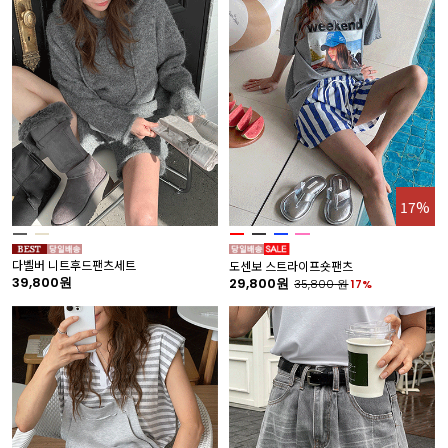
17%
다벨버 니트후드팬츠세트
도센보 스트라이프숏팬츠
39,800원
29,800원
35,800
원
17%