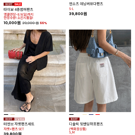
엔소츠 데님버뮤다팬츠
S-L
타이보 4종썸머팬츠
39,800원
앵콜연장~8.9(일)까지
한정수량! 소진시품절!
10,000원
29,000
원
66%
터엔브 자켓팬츠세트
디솔릭 뒷밴딩하프팬츠
자켓+팬츠 SET
(백화점상품)
S,M
39,800원