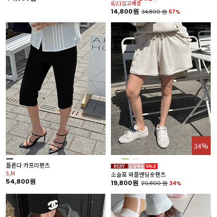
8/21입고예정
14,800원
34,800
원
57%
34%
플론다 카프리팬츠
S,M
소슬포 와플밴딩숏팬츠
54,800원
19,800원
29,800
원
34%