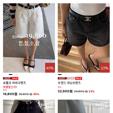
45%
23%
로폴코 버뮤다팬츠
무젠드 데님숏팬츠
특별할인가!!
S-L
S-L
22,900원
29,800
원
23%
19,800원
35,800
원
45%