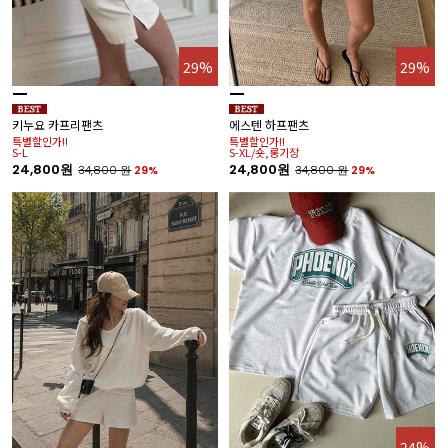
29%
29%
키누요 카프리팬츠
에스텐 하프팬츠
특별할인가!!
특별할인가!!
S-L
S-XL/숏,롱기장
24,800원
24,800원
34,800
원
29%
34,800
원
29%
24%