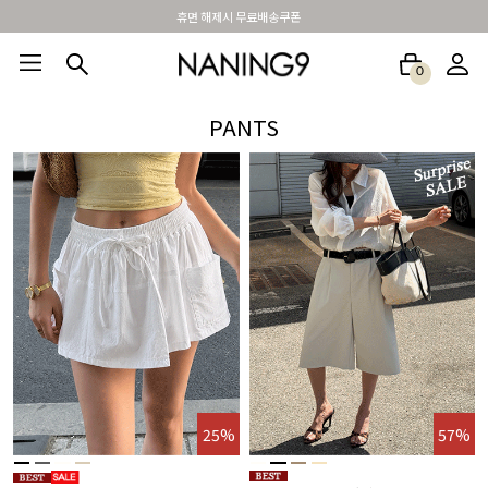
BEST 포토리뷰 - 매주 2명추첨 3만원쿠폰
0
BEST100🤍
NEW5%
베스트재진행
썸머여행룩
아울렛
하객&모임룩
PANTS
%
25%
57%