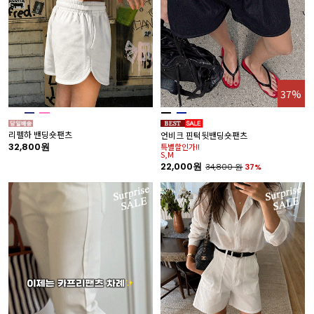
37%
리펠하 밴딩숏팬츠
언비크 핀턱뒷밴딩숏팬츠
32,800원
특별할인가!!
S,M
22,000원
34,800
원
37%