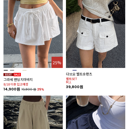
25%
다브오 벨트숏팬츠
벨트SET
그라세 밴딩치마바지
M,L
8/18 이후 입고예정
39,800원
14,900원
19,800
원
25%