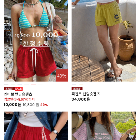
49%
퍼첸코 밴딩숏팬츠
엔아보 밴딩숏팬츠
34,800원
앵콜연장~8.9(일)까지
10,000원
19,800
원
49%