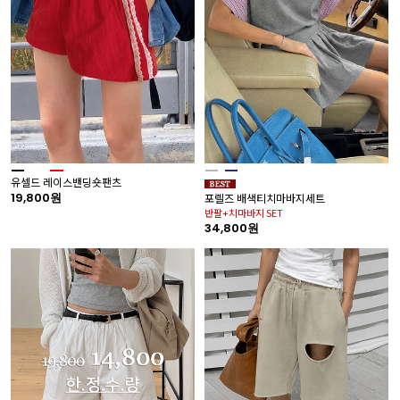
유셀드 레이스밴딩숏팬츠
19,800원
포렐즈 배색티치마바지세트
반팔+치마바지 SET
34,800원