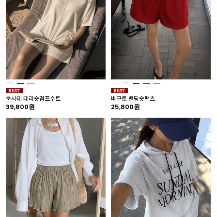
문시테 테리숏점프수트
바구토 밴딩숏팬츠
39,800원
25,800원