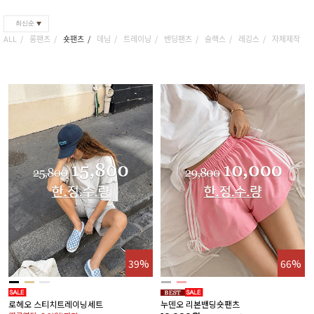
최신순
ALL
롱팬츠
숏팬츠
데님
트레이닝
밴딩팬츠
슬랙스
레깅스
자체제작
39%
66%
로헤오 스티치트레이닝세트
누덴오 리본밴딩숏팬츠