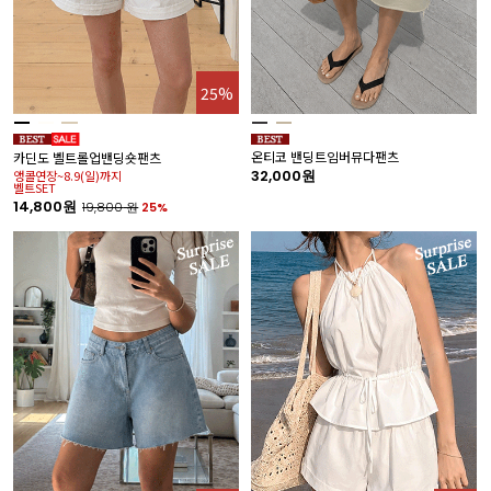
25%
온티코 밴딩트임버뮤다팬츠
카딘도 벨트롤업밴딩숏팬츠
32,000원
앵콜연장~8.9(일)까지
벨트SET
14,800원
19,800
원
25%