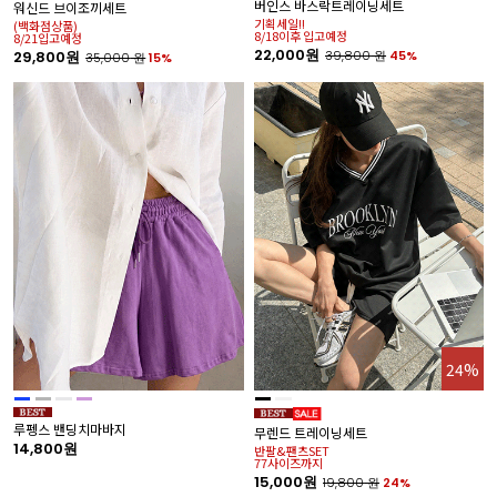
버인스 바스락트레이닝세트
젠
워신드 브이조끼세트
기획세일!!
특
(백화점상품)
8/18이후 입고예정
8/21입고예정
1
22,000원
39,800
원
45%
29,800원
35,000
원
15%
%
24%
루펭스 밴딩치마바지
무렌드 트레이닝세트
핀
14,800원
반팔&팬츠SET
맨
77사이즈까지
7
15,000원
1
19,800
원
24%