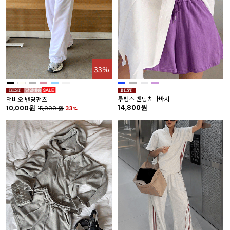
33%
루펭스 밴딩치마바지
앤비오 밴딩팬츠
14,800원
10,000원
15,000
원
33%