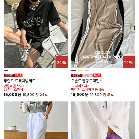
24%
21%
무렌드 트레이닝세트
오솔드 밴딩트랙팬츠
반팔&팬츠SET
77사이즈까지
77사이즈까지
베이지,그레이 빠른배송
15,000원
15,600원
19,800
원
24%
19,800
원
21%