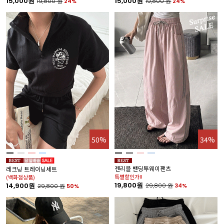
15,000원
15,000원
19,800
원
24%
19,800
원
24%
50%
34%
젠리블 밴딩투웨이팬츠
레크닝 트레이닝세트
특별할인가!!
(백화점상품)
19,800원
14,900원
29,800
원
34%
29,800
원
50%