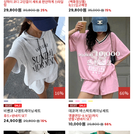
상하의 코디 고민없이 세트로 편안하게 스타일
(백화점상품)
링
8/21입고예정
29,800원
29,800원
39,800
원
25%
35,000
원
15%
16%
66%
비벤코 나염트레이닝세트
데코머 바스락트레이닝세트
후드+반바지 SET
앵콜연장~8.9(일)까지
반팔+반바지 SET
24,900원
29,800
원
16%
10,000원
29,800
원
66%