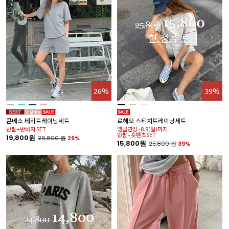
26%
39%
콘베소 테리트레이닝세트
로헤오 스티치트레이닝세트
반팔+반바지 SET
앵콜연장~8.9(일)까지
반팔+숏팬츠SET
19,800원
26,800
원
26%
15,800원
25,800
원
39%