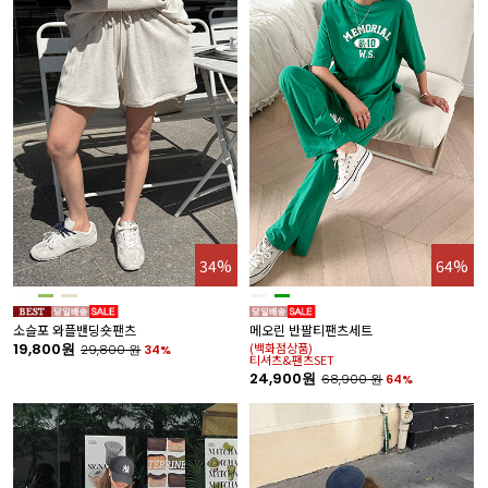
34%
64%
소슬포 와플밴딩숏팬츠
메오린 반팔티팬츠세트
19,800원
(백화점상품)
29,800
원
34%
티셔츠&팬츠SET
24,900원
68,900
원
64%