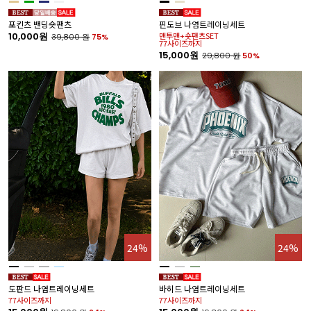
포킨츠 밴딩숏팬츠
핀도브 나염트레이닝세트
10,000원
맨투맨+숏팬츠SET
39,800
원
75%
77사이즈까지
15,000원
29,800
원
50%
24%
24%
도판드 나염트레이닝세트
바히드 나염트레이닝세트
77사이즈까지
77사이즈까지