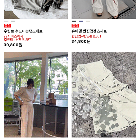
수틴브 후드티숏팬츠세트
슈아델 반집업팬츠세트
77사이즈까지
반집업+밴딩팬츠SET
후드티+숏팬츠 SET
34,800원
39,800원