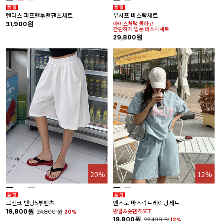
텐더스 퍼프맨투맨팬츠세트
우시프 바스락세트
31,900원
아이스처럼 쿨하고
간편하게 입는 바스락세트
29,800원
20%
12%
그젠코 밴딩5부팬츠
벤스도 바스락트레이닝세트
19,800원
반팔&숏팬츠SET
24,800
원
20%
19,800원
22,400
원
12%