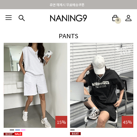
휴면 해제시 무료배송쿠폰
0
BEST100🤍
NEW5%
베스트재진행
썸머여행룩
아울렛
하객&모임룩
PANTS
%
15%
45%