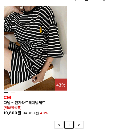
43%
다닐스 단가라트레이닝세트
(백화점상품)
19,800원
34,900
원
43%
<
1
>