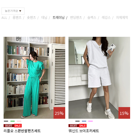
높은가격순
ALL
롱팬츠
숏팬츠
데님
트레이닝
밴딩팬츠
슬랙스
레깅스
자체제작
25%
15%
리플오 스판반팔팬츠세트
워신드 브이조끼세트