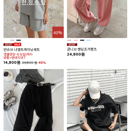
40%
콘니브 밴딩조거팬츠
던슈브 나염트레이닝세트
24,800원
앵콜연장~8.9(일)까지
반팔+반바지SET
14,800원
24,800
원
40%