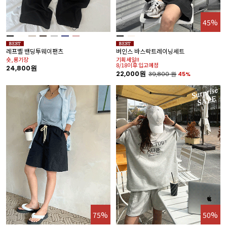
45%
레프벨 밴딩투웨이팬츠
버인스 바스락트레이닝세트
숏,롱기장
기획세일!!
8/18이후 입고예정
24,800원
22,000원
39,800
원
45%
75%
50%