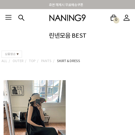
휴면 해제시 무료배송쿠폰
0
BEST100🤍
NEW5%
베스트재진행
썸머여행룩
아울렛
하객&모임룩
린넨모음 BEST
상품명순
ALL
OUTER
TOP
PANTS
SKIRT & DRESS