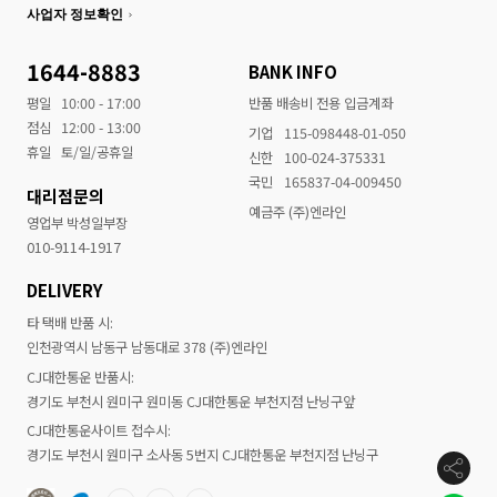
사업자 정보확인
1644-8883
BANK INFO
평일
10:00 - 17:00
반품 배송비 전용 입금계좌
점심
12:00 - 13:00
기업
115-098448-01-050
휴일
토/일/공휴일
신한
100-024-375331
국민
165837-04-009450
대리점문의
예금주 (주)엔라인
영업부 박성일부장
010-9114-1917
DELIVERY
타 택배 반품 시:
인천광역시 남동구 남동대로 378 (주)엔라인
CJ대한통운 반품시:
경기도 부천시 원미구 원미동 CJ대한통운 부천지점 난닝구앞
CJ대한통운사이트 접수시:
경기도 부천시 원미구 소사동 5번지 CJ대한통운 부천지점 난닝구