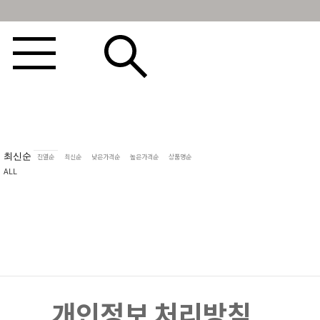
BEST100🤍
NEW5%
베스트재진행
썸머여행룩
아울렛
하객&모임룩
최신순
진열순
최신순
낮은가격순
높은가격순
상품명순
ALL
개인정보 처리방침