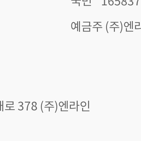
국민
165837
예금주 (주)엔
 378 (주)엔라인