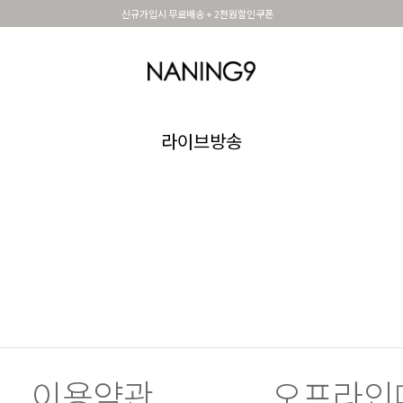
신규가입시 무료배송 + 2천원할인쿠폰
OUTER
TOP
DRESS&SKIRT
PANTS
세트아이템
MADE N9
SHOES &
라이브방송
이용약관
오프라인