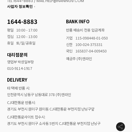
TEL 1644-8883 / MAIL HELP@NANING9.COM
사업자 정보확인
1644-8883
BANK INFO
평일
10:00 - 17:00
반품 배송비 전용 입금계좌
점심
12:00 - 13:00
기업
115-098448-01-050
휴일
토/일/공휴일
신한
100-024-375331
국민
165837-04-009450
대리점문의
예금주 (주)엔라인
영업부 박성일부장
010-9114-1917
DELIVERY
타 택배 반품 시:
인천광역시 남동구 남동대로 378 (주)엔라인
CJ대한통운 반품시:
경기도 부천시 원미구 원미동 CJ대한통운 부천지점 난닝구앞
CJ대한통운사이트 접수시:
경기도 부천시 원미구 소사동 5번지 CJ대한통운 부천지점 난닝구