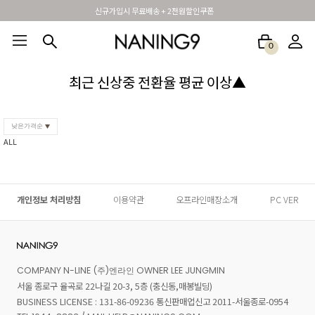
신규가입시 무료배송 + 2천원할인쿠폰
0
BEST100🤍
NEW5%
베스트재진행
썸머여행룩
아울렛
하객&모임룩
최근 신상중 전환율 평균 이상▲
낮은가격순
ALL
개인정보 처리방침
이용약관
오프라인매장소개
PC VER
COMPANY N-LINE (주)엔라인 OWNER LEE JUNGMIN
서울 종로구 율곡로 22나길 20-3, 5층 (충신동,매봉빌딩)
BUSINESS LICENSE : 131-86-09236 통신판매업신고 2011-서울종로-0954